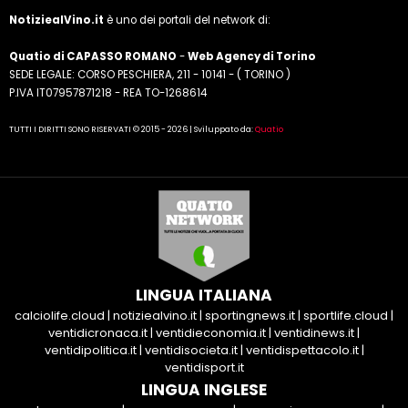
NotiziealVino.it
è uno dei portali del network di:
Quatio di CAPASSO ROMANO
-
Web Agency di Torino
SEDE LEGALE: CORSO PESCHIERA, 211 - 10141 - ( TORINO )
P.IVA IT07957871218 - REA TO-1268614
TUTTI I DIRITTI SONO RISERVATI © 2015 - 2026 | Sviluppato da:
Quatio
LINGUA ITALIANA
calciolife.cloud
|
notiziealvino.it
|
sportingnews.it
|
sportlife.cloud
|
ventidicronaca.it
|
ventidieconomia.it
|
ventidinews.it
|
ventidipolitica.it
|
ventidisocieta.it
|
ventidispettacolo.it
|
ventidisport.it
LINGUA INGLESE