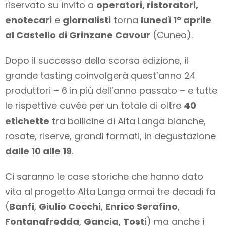
riservato su invito a
operatori, ristoratori,
enotecari
e
giornalisti
torna
lunedì 1° aprile
al Castello di Grinzane Cavour
(Cuneo).
Dopo il successo della scorsa edizione, il
grande tasting coinvolgerà quest’anno 24
produttori – 6 in più dell’anno passato – e tutte
le rispettive cuvée per un totale di oltre
40
etichette
tra bollicine di Alta Langa bianche,
rosate, riserve, grandi formati, in degustazione
dalle 10 alle 19
.
Ci saranno le case storiche che hanno dato
vita al progetto Alta Langa ormai tre decadi fa
(
Banfi
,
Giulio Cocchi
,
Enrico Serafino
,
Fontanafredda
,
Gancia
,
Tosti
) ma anche i