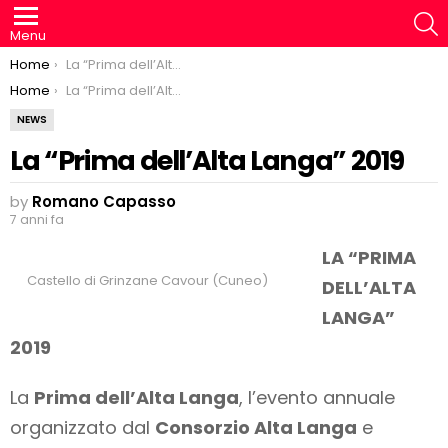
S
Menu
You are here:
Home
La “Prima dell’Alta Langa” 2019
You are here:
Home
La “Prima dell’Alta Langa” 2019
NEWS
La “Prima dell’Alta Langa” 2019
by
Romano Capasso
7 anni fa
LA “PRIMA
Castello di Grinzane Cavour (Cuneo)
DELL’ALTA
LANGA”
2019
La
Prima dell’Alta Langa
, l’evento annuale
organizzato dal
Consorzio Alta Langa
e