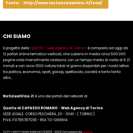
Fonte:
http://www.lastanzadelvino.it/feed/
CHI SIAMO
Il progetto della
QUATIO - web agency di Torino
- è composto ad oggi da
12 portali online tematico-verticali, che cubano in media circa 500.000
pagine viste mensilmente cadauno, con un tempo medio di visita di 6:21
minuti e con circa 1000 notizie totali al giorno disponibili per i nostri lettori
tra politica, economia, sport, gossip, spettacolo, società e tanto tanto
altro...
NotiziealVino.it
è uno dei portali del network di:
Quatio di CAPASSO ROMANO
-
Web Agency di Torino
SEDE LEGALE: CORSO PESCHIERA, 211 - 10141 - ( TORINO )
P.IVA IT07957871218 - REA TO-1268614
TUTTI I DIRITTI SONO RISERVATI © 2015 - 2026 | Sviluppato da:
Quatio