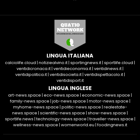
LINGUA ITALIANA
calciolife.cloud
|
notiziealvino.it
|
sportingnews.it
|
sportlife.cloud
|
ventidicronaca.it
|
ventidieconomia.it
|
ventidinews.it
|
ventidipolitica.it
|
ventidisocieta.it
|
ventidispettacolo.it
|
ventidisport.it
LINGUA INGLESE
art-news.space
|
eco-news.space
|
economic-news.space
|
family-news.space
|
job-news.space
|
motor-news.space
|
myhome-news.space
|
politic-news.space
|
realestate-
news.space
|
scientific-news.space
|
show-news.space
|
sportlife.news
|
technology-news.space
|
traveller-news.space
|
wellness-news.space
|
womenworld.eu
|
foodingnews.it