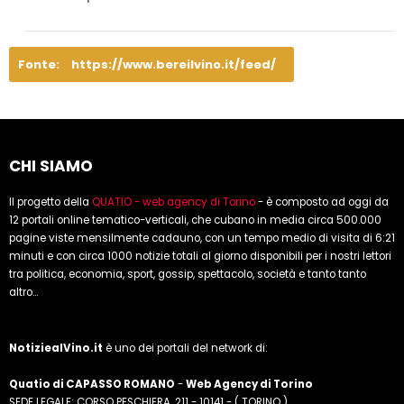
Fonte:
https://www.bereilvino.it/feed/
CHI SIAMO
Il progetto della
QUATIO - web agency di Torino
- è composto ad oggi da
12 portali online tematico-verticali, che cubano in media circa 500.000
pagine viste mensilmente cadauno, con un tempo medio di visita di 6:21
minuti e con circa 1000 notizie totali al giorno disponibili per i nostri lettori
tra politica, economia, sport, gossip, spettacolo, società e tanto tanto
altro...
NotiziealVino.it
è uno dei portali del network di:
Quatio di CAPASSO ROMANO
-
Web Agency di Torino
SEDE LEGALE: CORSO PESCHIERA, 211 - 10141 - ( TORINO )