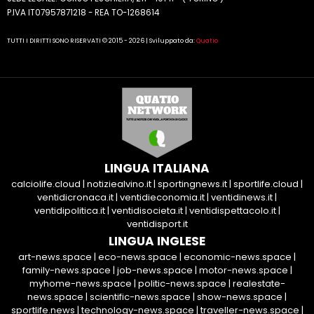
P.IVA IT07957871218 - REA TO-1268614
TUTTI I DIRITTI SONO RISERVATI © 2015 - 2026 | Sviluppato da:
Quatio
LINGUA ITALIANA
calciolife.cloud
|
notiziealvino.it
|
sportingnews.it
|
sportlife.cloud
|
ventidicronaca.it
|
ventidieconomia.it
|
ventidinews.it
|
ventidipolitica.it
|
ventidisocieta.it
|
ventidispettacolo.it
|
ventidisport.it
LINGUA INGLESE
art-news.space
|
eco-news.space
|
economic-news.space
|
family-news.space
|
job-news.space
|
motor-news.space
|
myhome-news.space
|
politic-news.space
|
realestate-
news.space
|
scientific-news.space
|
show-news.space
|
sportlife.news
|
technology-news.space
|
traveller-news.space
|