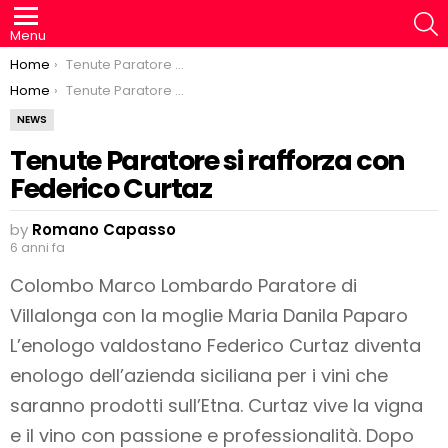
S
Menu
You are here:
Home
Tenute Paratore si rafforza con Federico Curtaz
You are here:
Home
Tenute Paratore si rafforza con Federico Curtaz
NEWS
Tenute Paratore si rafforza con
Federico Curtaz
by
Romano Capasso
6 anni fa
Colombo Marco Lombardo Paratore di
Villalonga con la moglie Maria Danila Paparo
L’enologo valdostano Federico Curtaz diventa
enologo dell’azienda siciliana per i vini che
saranno prodotti sull’Etna. Curtaz vive la vigna
e il vino con passione e professionalità. Dopo