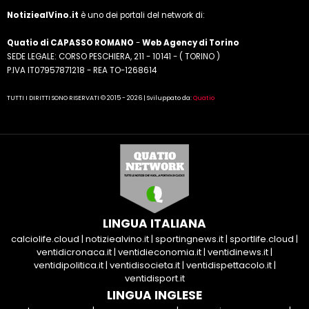
NotiziealVino.it
è uno dei portali del network di:
Quatio di CAPASSO ROMANO
-
Web Agency di Torino
SEDE LEGALE: CORSO PESCHIERA, 211 - 10141 - ( TORINO )
P.IVA IT07957871218 - REA TO-1268614
TUTTI I DIRITTI SONO RISERVATI © 2015 - 2026 | Sviluppato da:
Quatio
LINGUA ITALIANA
calciolife.cloud
|
notiziealvino.it
|
sportingnews.it
|
sportlife.cloud
|
ventidicronaca.it
|
ventidieconomia.it
|
ventidinews.it
|
ventidipolitica.it
|
ventidisocieta.it
|
ventidispettacolo.it
|
ventidisport.it
LINGUA INGLESE