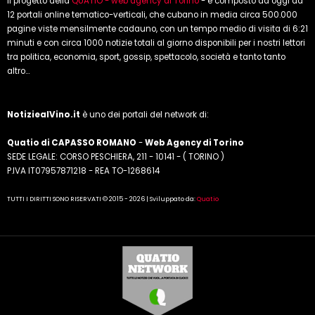
Il progetto della
QUATIO - web agency di Torino
- è composto ad oggi da
12 portali online tematico-verticali, che cubano in media circa 500.000
pagine viste mensilmente cadauno, con un tempo medio di visita di 6:21
minuti e con circa 1000 notizie totali al giorno disponibili per i nostri lettori
tra politica, economia, sport, gossip, spettacolo, società e tanto tanto
altro...
NotiziealVino.it
è uno dei portali del network di:
Quatio di CAPASSO ROMANO
-
Web Agency di Torino
SEDE LEGALE: CORSO PESCHIERA, 211 - 10141 - ( TORINO )
P.IVA IT07957871218 - REA TO-1268614
TUTTI I DIRITTI SONO RISERVATI © 2015 - 2026 | Sviluppato da:
Quatio