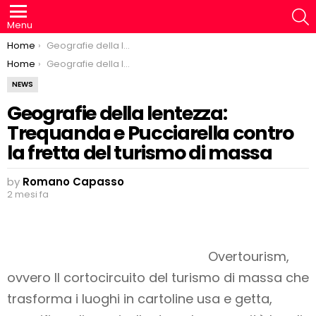
S
Menu
You are here:
Home
Geografie della lentezza: Trequanda e Pucciarella contro la fretta del turismo di massa
You are here:
Home
Geografie della lentezza: Trequanda e Pucciarella contro la fretta del turismo di massa
NEWS
Geografie della lentezza:
Trequanda e Pucciarella contro
la fretta del turismo di massa
by
Romano Capasso
2 mesi fa
Overtourism,
ovvero Il cortocircuito del turismo di massa che
trasforma i luoghi in cartoline usa e getta,