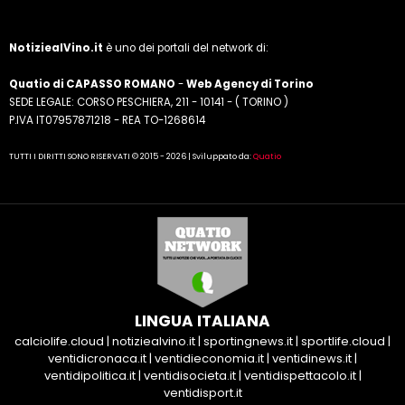
NotiziealVino.it
è uno dei portali del network di:
Quatio di CAPASSO ROMANO
-
Web Agency di Torino
SEDE LEGALE: CORSO PESCHIERA, 211 - 10141 - ( TORINO )
P.IVA IT07957871218 - REA TO-1268614
TUTTI I DIRITTI SONO RISERVATI © 2015 - 2026 | Sviluppato da:
Quatio
LINGUA ITALIANA
calciolife.cloud
|
notiziealvino.it
|
sportingnews.it
|
sportlife.cloud
|
ventidicronaca.it
|
ventidieconomia.it
|
ventidinews.it
|
ventidipolitica.it
|
ventidisocieta.it
|
ventidispettacolo.it
|
ventidisport.it