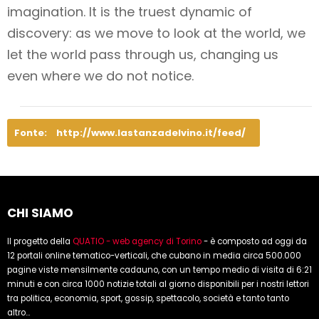
imagination. It is the truest dynamic of
discovery: as we move to look at the world, we
let the world pass through us, changing us
even where we do not notice.
Fonte:
http://www.lastanzadelvino.it/feed/
CHI SIAMO
Il progetto della
QUATIO - web agency di Torino
- è composto ad oggi da
12 portali online tematico-verticali, che cubano in media circa 500.000
pagine viste mensilmente cadauno, con un tempo medio di visita di 6:21
minuti e con circa 1000 notizie totali al giorno disponibili per i nostri lettori
tra politica, economia, sport, gossip, spettacolo, società e tanto tanto
altro...