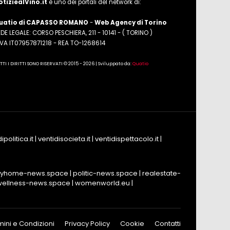
otiziealVino.it
è uno dei portali del network di:
uatio di CAPASSO ROMANO
-
Web Agency di Torino
DE LEGALE: CORSO PESCHIERA, 211 - 10141 - ( TORINO )
.IVA IT07957871218 - REA TO-1268614
TTI I DIRITTI SONO RISERVATI © 2015 - 2026 | Sviluppato da:
Quatio
ipolitica.it
|
ventidisocieta.it
|
ventidispettacolo.it
|
yhome-news.space
|
politic-news.space
|
realestate-
wellness-news.space
|
womenworld.eu
|
mini e Condizioni
Privacy Policy
Cookie
Contatti