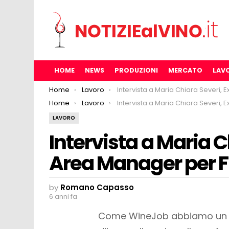
HOME
NEWS
PRODUZIONI
MERCATO
LAV
You are here:
Home
Lavoro
Intervista a Maria Chiara Severi, Export Area Manager per Frescob
You are here:
Home
Lavoro
Intervista a Maria Chiara Severi, Export Area Manager per Frescob
LAVORO
Intervista a Maria C
Area Manager per F
by
Romano Capasso
6 anni fa
Come WineJob abbiamo un fo