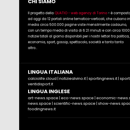
CHI SIAMO
Il progetto della
QUATIO - web agency di Torino
- è compost
ad oggi da 12 portali online tematico-verticali, che cubano i
media circa 500.000 pagine viste mensilmente cadauno,
con un tempo medio di visita di 6:21 minuti e con circa 1000
notizie totali al giorno disponibili per i nostri lettori tra politica,
economia, sport, gossip, spettacolo, società e tanto tanto
altro...
LINGUA ITALIANA
calciolife.cloud
|
notiziealvino.it
|
sportingnews.it
|
sport
ventidisport.it
LINGUA INGLESE
art-news.space
|
eco-news.space
|
economic-news.
news.space
|
scientific-news.space
|
show-news.spa
foodingnews.it