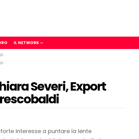
ORO
IL NETWORK
aldi
aldi
hiara Severi, Export
rescobaldi
rte interesse a puntare la lente