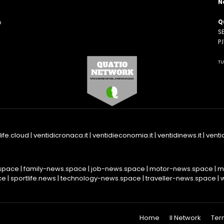
N
Q
o
SE
n
P
TU
life.cloud
|
ventidicronaca.it
|
ventidieconomia.it
|
ventidinews.it
|
ventid
space
|
family-news.space
|
job-news.space
|
motor-news.space
|
m
ce
|
sportlife.news
|
technology-news.space
|
traveller-news.space
|
Home
Il Network
Ter