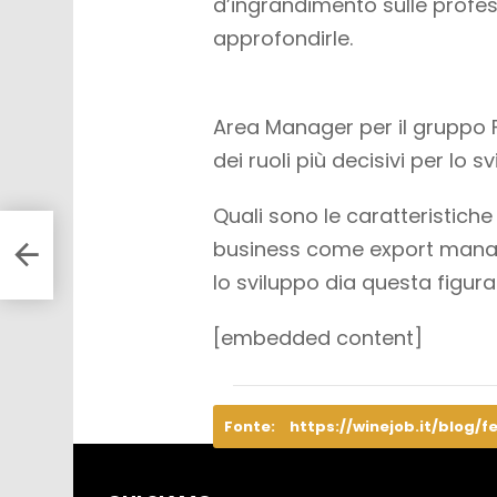
d’ingrandimento sulle profes
approfondirle.
Area Manager per il gruppo 
dei ruoli più decisivi per lo s
Quali sono le caratteristiche
business come export manage
lo sviluppo dia questa figur
[embedded content]
Fonte:
https://winejob.it/blog/f