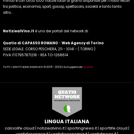
minuti e con circa 1000 notizie totali al giorno disponibili per i nostri lettori
tra politica, economia, sport, gossip, spettacolo, società e tanto tanto
altro...
NotiziealVino.it
è uno dei portali del network di:
Quatio di CAPASSO ROMANO
-
Web Agency di Torino
SEDE LEGALE: CORSO PESCHIERA, 211 - 10141 - ( TORINO )
P.IVA IT07957871218 - REA TO-1268614
TUTTI I DIRITTI SONO RISERVATI © 2015 - 2026 | Sviluppato da:
Quatio
LINGUA ITALIANA
calciolife.cloud
|
notiziealvino.it
|
sportingnews.it
|
sportlife.cloud
|
ventidicronaca.it
|
ventidieconomia.it
|
ventidinews.it
|