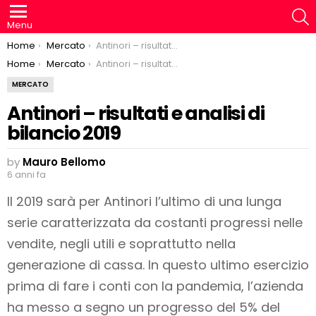
S
Menu
You are here:
Home
Mercato
Antinori – risultati e analisi di bilancio 2019
You are here:
Home
Mercato
Antinori – risultati e analisi di bilancio 2019
MERCATO
Antinori – risultati e analisi di
bilancio 2019
by
Mauro Bellomo
6 anni fa
Il 2019 sarà per Antinori l’ultimo di una lunga
serie caratterizzata da costanti progressi nelle
vendite, negli utili e soprattutto nella
generazione di cassa. In questo ultimo esercizio
prima di fare i conti con la pandemia, l’azienda
ha messo a segno un progresso del 5% del