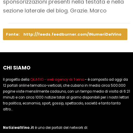
sponsorizzazioni presenti nella testata e nella
sezione laterale del blog. Grazie. Marco
Fonte:
http://feeds.feedburner.com/INumeriDelVino
CHI SIAMO
Il progetto della
QUATIO - web agency di Torino
- è composto ad oggi da
12 portali online tematico-verticali, che cubano in media circa 500.000
pagine viste mensilmente cadauno, con un tempo medio di visita di 6:21
minuti e con circa 1000 notizie totali al giorno disponibili per i nostri lettori
tra politica, economia, sport, gossip, spettacolo, società e tanto tanto
altro...
NotiziealVino.it
è uno dei portali del network di: