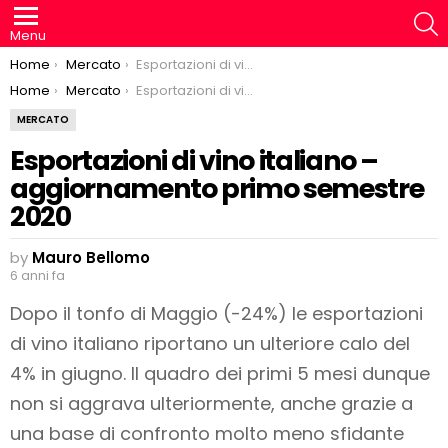
S
Menu
You are here:
Home
Mercato
Esportazioni di vino italiano – aggiornamento primo semestre 2020
You are here:
Home
Mercato
Esportazioni di vino italiano – aggiornamento primo semestre 2020
MERCATO
Esportazioni di vino italiano –
aggiornamento primo semestre
2020
by
Mauro Bellomo
6 anni fa
Dopo il tonfo di Maggio (-24%) le esportazioni
di vino italiano riportano un ulteriore calo del
4% in giugno. Il quadro dei primi 5 mesi dunque
non si aggrava ulteriormente, anche grazie a
una base di confronto molto meno sfidante