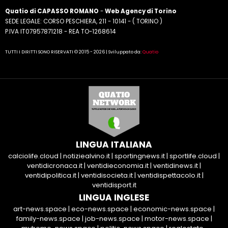
Quatio di CAPASSO ROMANO
-
Web Agency di Torino
SEDE LEGALE: CORSO PESCHIERA, 211 - 10141 - ( TORINO )
P.IVA IT07957871218 - REA TO-1268614
TUTTI I DIRITTI SONO RISERVATI © 2015 - 2026 | Sviluppato da:
Quatio
LINGUA ITALIANA
calciolife.cloud
|
notiziealvino.it
|
sportingnews.it
|
sportlife.cloud
|
ventidicronaca.it
|
ventidieconomia.it
|
ventidinews.it
|
ventidipolitica.it
|
ventidisocieta.it
|
ventidispettacolo.it
|
ventidisport.it
LINGUA INGLESE
art-news.space
|
eco-news.space
|
economic-news.space
|
family-news.space
|
job-news.space
|
motor-news.space
|