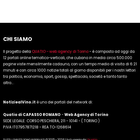
CHI SIAMO
Il progetto della
QUATIO - web agency di Torino
- è composto ad oggi da
12 portali online tematico-verticali, che cubano in media circa 500.000
pagine viste mensilmente cadauno, con un tempo medio di visita di 6:21
minuti e con circa 1000 notizie totali al giorno disponibili per i nostri lettori
tra politica, economia, sport, gossip, spettacolo, società e tanto tanto
altro...
NotiziealVino.it
è uno dei portali del network di:
Quatio di CAPASSO ROMANO
-
Web Agency di Torino
SEDE LEGALE: CORSO PESCHIERA, 211 - 10141 - ( TORINO )
P.IVA IT07957871218 - REA TO-1268614
TUTTI I DIRITTI SONO RISERVATI © 2015 - 2026 | Sviluppato da:
Quatio