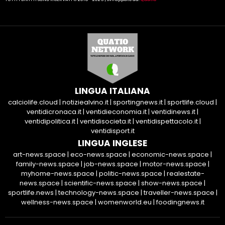
LINGUA ITALIANA
calciolife.cloud
|
notiziealvino.it
|
sportingnews.it
|
sportlife.cloud
|
ventidicronaca.it
|
ventidieconomia.it
|
ventidinews.it
|
ventidipolitica.it
|
ventidisocieta.it
|
ventidispettacolo.it
|
ventidisport.it
LINGUA INGLESE
art-news.space
|
eco-news.space
|
economic-news.space
|
family-news.space
|
job-news.space
|
motor-news.space
|
myhome-news.space
|
politic-news.space
|
realestate-
news.space
|
scientific-news.space
|
show-news.space
|
sportlife.news
|
technology-news.space
|
traveller-news.space
|
wellness-news.space
|
womenworld.eu
|
foodingnews.it