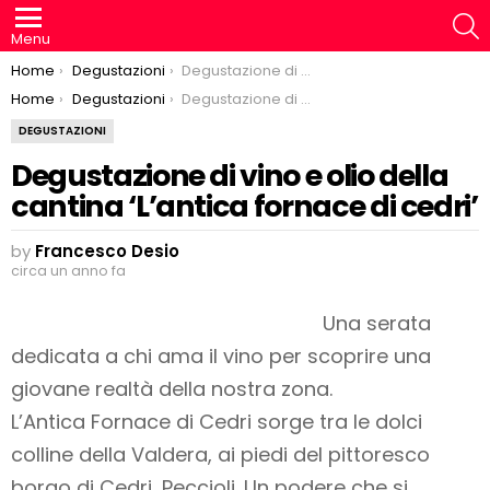
S
Menu
You are here:
Home
Degustazioni
Degustazione di vino e olio della cantina ‘L’antica fornace di cedri’
You are here:
Home
Degustazioni
Degustazione di vino e olio della cantina ‘L’antica fornace di cedri’
DEGUSTAZIONI
Degustazione di vino e olio della
cantina ‘L’antica fornace di cedri’
by
Francesco Desio
circa un anno fa
Una serata
dedicata a chi ama il vino per scoprire una
giovane realtà della nostra zona.
L’Antica Fornace di Cedri sorge tra le dolci
colline della Valdera, ai piedi del pittoresco
borgo di Cedri, Peccioli. Un podere che si