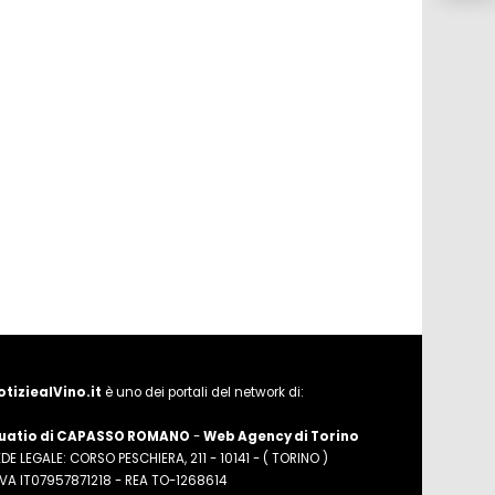
otiziealVino.it
è uno dei portali del network di:
uatio di CAPASSO ROMANO
-
Web Agency di Torino
DE LEGALE: CORSO PESCHIERA, 211 - 10141 - ( TORINO )
.IVA IT07957871218 - REA TO-1268614