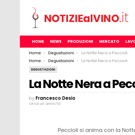
HOME
NEWS
PRODUZIONI
MERCATO
LAV
You are here:
Home
Degustazioni
La Notte Nera a Peccioli
You are here:
Home
Degustazioni
La Notte Nera a Peccioli
DEGUSTAZIONI
La Notte Nera a Pecc
by
Francesco Desio
circa un anno fa
Peccioli si anima con la Nott