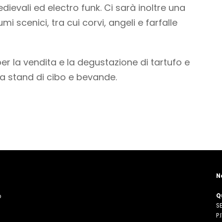
dievali ed electro funk. Ci sarà inoltre una
mi scenici, tra cui corvi, angeli e farfalle
per la vendita e la degustazione di tartufo e
e a stand di cibo e bevande.
N
Q
o
SE
n
P