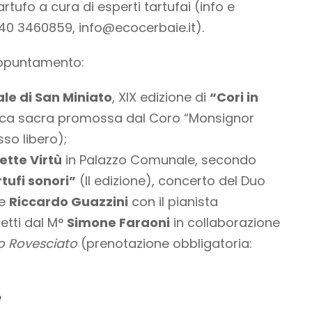
rtufo a cura di esperti tartufai (info e
340 3460859,
info@ecocerbaie.it
).
appuntamento:
le di San Miniato
, XIX edizione di
“Cori in
ica sacra promossa dal Coro “Monsignor
so libero);
ette Virtù
in Palazzo Comunale, secondo
tufi sonori”
(II edizione), concerto del Duo
e
Riccardo Guazzini
con il pianista
iretti dal M°
Simone Faraoni
in collaborazione
o Rovesciato
(prenotazione obbligatoria:
e