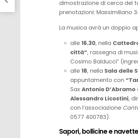
o
dimostrazione di cerca del ta
prenotazioni: Massimiliano 
La musica avrà un doppio 
alle
16.30
, nella
Cattedra
città”
, rassegna di mus
Cosimo Balducci” (ingres
alle
18
, nella
Sala delle S
appuntamento con
“Tar
Sax
Antonio D’Abramo
Alessandro Licostini
, d
con l’associazione
Cant
0577 400783).
Sapori, bollicine e navett