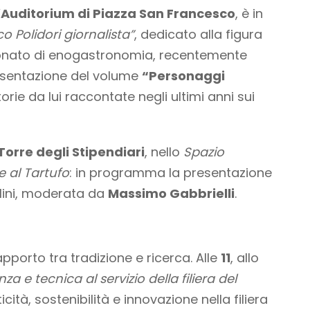
’
Auditorium di Piazza San Francesco
, è in
o Polidori giornalista”
, dedicato alla figura
ionato di enogastronomia, recentemente
esentazione del volume
“Personaggi
torie da lui raccontate negli ultimi anni sui
Torre degli Stipendiari
, nello
Spazio
e al Tartufo
: in programma la presentazione
lini, moderata da
Massimo Gabbrielli
.
pporto tra tradizione e ricerca. Alle
11
, allo
nza e tecnica al servizio della filiera del
cità, sostenibilità e innovazione nella filiera