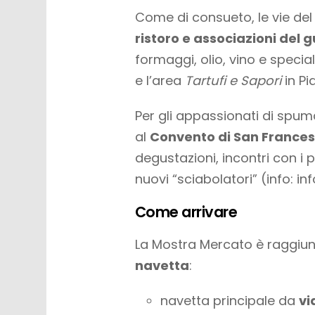
Come di consueto, le vie d
ristoro e associazioni del 
formaggi, olio, vino e special
e l’area
Tartufi e Sapori
in Pi
Per gli appassionati di spu
al
Convento di San France
degustazioni, incontri con i 
nuovi “sciabolatori” (info:
in
Come arrivare
La Mostra Mercato è raggiung
navetta
:
navetta principale da
vi