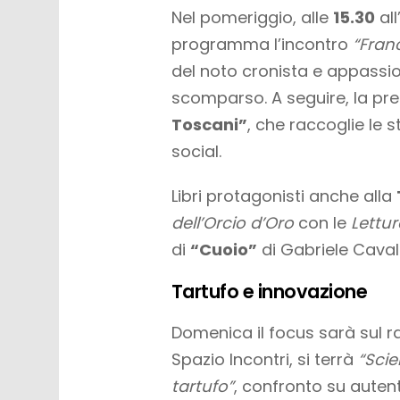
Nel pomeriggio, alle
15.30
all
programma l’incontro
“Franc
del noto cronista e appass
scomparso. A seguire, la pr
Toscani”
, che raccoglie le s
social.
Libri protagonisti anche alla
dell’Orcio d’Oro
con le
Lettur
di
“Cuoio”
di Gabriele Caval
Tartufo e innovazione
Domenica il focus sarà sul ra
Spazio Incontri, si terrà
“Scie
tartufo”
, confronto su autenti