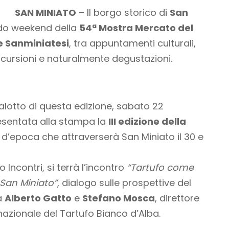
SAN MINIATO
– Il borgo storico di
San
do weekend della
54ª Mostra Mercato del
ne Sanminiatesi
, tra appuntamenti culturali,
cursioni e naturalmente degustazioni.
salotto di questa edizione, sabato 22
resentata alla stampa la
III edizione della
 d’epoca che attraverserà San Miniato il 30 e
o Incontri, si terrà l’incontro
“Tartufo come
 San Miniato”
, dialogo sulle prospettive del
ba
Alberto Gatto
e
Stefano Mosca
, direttore
rnazionale del Tartufo Bianco d’Alba.