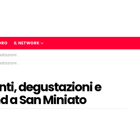
ORO
IL NETWORK
kend a San Miniato
kend a San Miniato
nti, degustazioni e
d a San Miniato