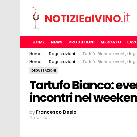
HOME
NEWS
PRODUZIONI
MERCATO
LAV
You are here:
Home
Degustazioni
Tartufo Bianco: eventi, degustazioni e incontri nel wee
You are here:
Home
Degustazioni
Tartufo Bianco: eventi, degustazioni e incontri nel wee
DEGUSTAZIONI
Tartufo Bianco: eve
incontri nel weeken
by
Francesco Desio
9 mesi fa