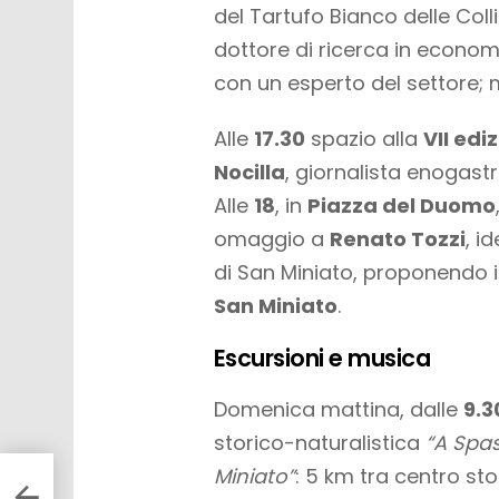
del Tartufo Bianco delle Coll
dottore di ricerca in econom
con un esperto del settore
Alle
17.30
spazio alla
VII edi
Nocilla
, giornalista enogas
Alle
18
, in
Piazza del Duomo
omaggio a
Renato Tozzi
, i
di San Miniato, proponendo i
San Miniato
.
Escursioni e musica
Domenica mattina, dalle
9.3
storico-naturalistica
“A Spas
Miniato”
: 5 km tra centro sto
ni e