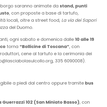
el borgo saranno animate da
stand, punti
gusto
, con proposte a base di tartufo,
ità locali, oltre a street food,
La via dei Sapori
azza del Duomo.
manti, ogni sabato e domenica dalle
10 alle 19
sco
torna
“Bollicine di Toscana”
, con
produttori, cene al tartufo e la cerimonia dei
fo@lasciabolasulcollo.org
, 335 6090008).
ibile a piedi dal centro oppure tramite
bus
a Guerrazzi 102 (San Miniato Basso)
, con