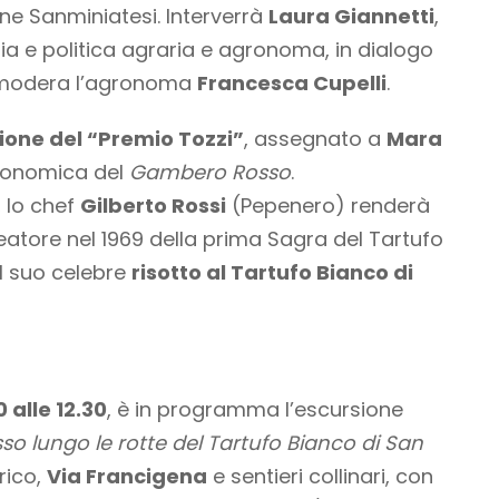
ine Sanminiatesi. Interverrà
Laura Giannetti
,
ia e politica agraria e agronoma, in dialogo
; modera l’agronoma
Francesca Cupelli
.
zione del “Premio Tozzi”
, assegnato a
Mara
tronomica del
Gambero Rosso
.
, lo chef
Gilberto Rossi
(Pepenero) renderà
deatore nel 1969 della prima Sagra del Tartufo
l suo celebre
risotto al Tartufo Bianco di
0 alle 12.30
, è in programma l’escursione
so lungo le rotte del Tartufo Bianco di San
rico,
Via Francigena
e sentieri collinari, con