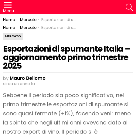
S
Menu
You are here:
Home
Mercato
Esportazioni di spumante Italia – aggiornamento primo trimestre 2025
You are here:
Home
Mercato
Esportazioni di spumante Italia – aggiornamento primo trimestre 2025
MERCATO
Esportazioni di spumante Italia –
aggiornamento primo trimestre
2025
by
Mauro Bellomo
circa un anno fa
Sebbene il periodo sia poco significativo, nel
primo trimestre le esportazioni di spumante si
sono quasi fermate (+1%), facendo venir meno
la spinta che negli ultimi anni avevano dato al
nostro export di vino. Il periodo si è