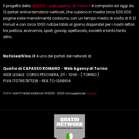
Il progetto della
QUATIO - web agency di Torino
- è composto ad oggi da
12 portali online tematico-verticali, che cubano in media circa 500.000
pagine viste mensilmente cadauno, con un tempo medio di visita di 6:21
minuti e con circa 1000 notizie totali al giorno disponibili per i nostri lettori
tra politica, economia, sport, gossip, spettacolo, società e tanto tanto
altro...
NotiziealVino.it
è uno dei portali del network di:
Quatio di CAPASSO ROMANO
-
Web Agency di Torino
SEDE LEGALE: CORSO PESCHIERA, 211 - 10141 - ( TORINO )
P.IVA IT07957871218 - REA TO-1268614
TUTTI I DIRITTI SONO RISERVATI © 2015 - 2026 | Sviluppato da:
Quatio