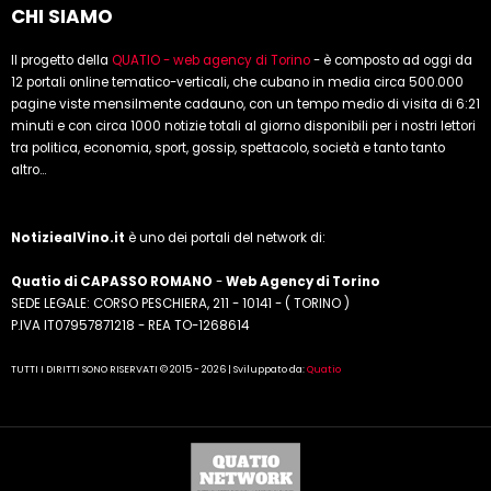
CHI SIAMO
Il progetto della
QUATIO - web agency di Torino
- è composto ad oggi da
12 portali online tematico-verticali, che cubano in media circa 500.000
pagine viste mensilmente cadauno, con un tempo medio di visita di 6:21
minuti e con circa 1000 notizie totali al giorno disponibili per i nostri lettori
tra politica, economia, sport, gossip, spettacolo, società e tanto tanto
altro...
NotiziealVino.it
è uno dei portali del network di:
Quatio di CAPASSO ROMANO
-
Web Agency di Torino
SEDE LEGALE: CORSO PESCHIERA, 211 - 10141 - ( TORINO )
P.IVA IT07957871218 - REA TO-1268614
TUTTI I DIRITTI SONO RISERVATI © 2015 - 2026 | Sviluppato da:
Quatio