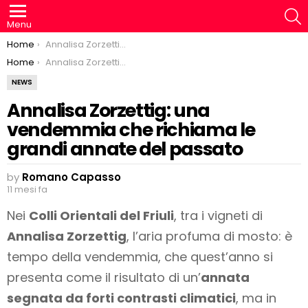
S
Menu
You are here:
Home
Annalisa Zorzettig: una vendemmia che richiama le grandi annate del passato
You are here:
Home
Annalisa Zorzettig: una vendemmia che richiama le grandi annate del passato
NEWS
Annalisa Zorzettig: una
vendemmia che richiama le
grandi annate del passato
by
Romano Capasso
11 mesi fa
Nei
Colli Orientali del Friuli
, tra i vigneti di
Annalisa Zorzettig
, l’aria profuma di mosto: è
tempo della vendemmia, che quest’anno si
presenta come il risultato di un’
annata
segnata da forti contrasti climatici
, ma in