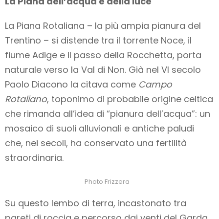
La Piana dell’acqua e della luce
La Piana Rotaliana – la più ampia pianura del
Trentino – si distende tra il torrente Noce, il
fiume Adige e il passo della Rocchetta, porta
naturale verso la Val di Non. Già nel VI secolo
Paolo Diacono la citava come
Campo
Rotaliano
, toponimo di probabile origine celtica
che rimanda all’idea di “pianura dell’acqua”: un
mosaico di suoli alluvionali e antiche paludi
che, nei secoli, ha conservato una fertilità
straordinaria.
Photo Frizzera
Su questo lembo di terra, incastonato tra
pareti di roccia e percorso dai venti del Garda,