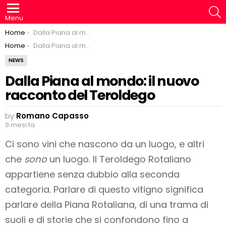
S
Menu
You are here:
Home
Dalla Piana al mondo: il nuovo racconto del Teroldego
You are here:
Home
Dalla Piana al mondo: il nuovo racconto del Teroldego
NEWS
Dalla Piana al mondo: il nuovo
racconto del Teroldego
by
Romano Capasso
9 mesi fa
Ci sono vini che nascono da un luogo, e altri
che
sono
un luogo. Il Teroldego Rotaliano
appartiene senza dubbio alla seconda
categoria. Parlare di questo vitigno significa
parlare della Piana Rotaliana, di una trama di
suoli e di storie che si confondono fino a