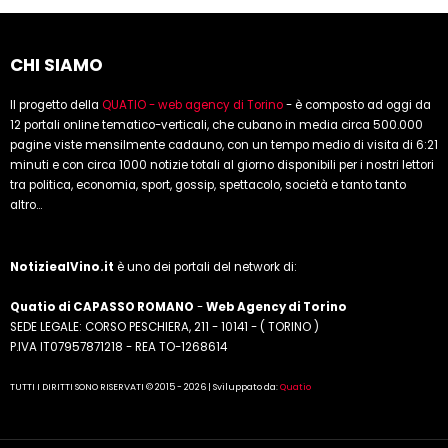
CHI SIAMO
Il progetto della
QUATIO - web agency di Torino
- è composto ad oggi da
12 portali online tematico-verticali, che cubano in media circa 500.000
pagine viste mensilmente cadauno, con un tempo medio di visita di 6:21
minuti e con circa 1000 notizie totali al giorno disponibili per i nostri lettori
tra politica, economia, sport, gossip, spettacolo, società e tanto tanto
altro...
NotiziealVino.it
è uno dei portali del network di:
Quatio di CAPASSO ROMANO
-
Web Agency di Torino
SEDE LEGALE: CORSO PESCHIERA, 211 - 10141 - ( TORINO )
P.IVA IT07957871218 - REA TO-1268614
TUTTI I DIRITTI SONO RISERVATI © 2015 - 2026 | Sviluppato da:
Quatio