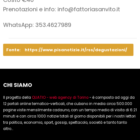
Prenotazioni e info:
info@fattoriasanvito.it
WhatsApp: 353.4627989
Fonte:
https://www.pisanotizie.it/rss/degustazioni/
CHI SIAMO
Il progetto della
QUATIO - web agency di Torino
- è composto ad oggi da
12 portali online tematico-verticali, che cubano in media circa 500.000
pagine viste mensilmente cadauno, con un tempo medio di visita di 6:21
minuti e con circa 1000 notizie totali al giorno disponibili per i nostri lettori
tra politica, economia, sport, gossip, spettacolo, società e tanto tanto
altro...