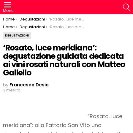
S
Menu
You are here:
Home
Degustazioni
‘Rosato, luce meridiana’: degustazione guidata dedicata ai vini rosati naturali con Matteo Gallello
You are here:
Home
Degustazioni
‘Rosato, luce meridiana’: degustazione guidata dedicata ai vini rosati naturali con Matteo Gallello
DEGUSTAZIONI
‘Rosato, luce meridiana’:
degustazione guidata dedicata
ai vini rosati naturali con Matteo
Gallello
by
Francesco Desio
3 mesi fa
“Rosato, luce
meridiana”: alla Fattoria San Vito una