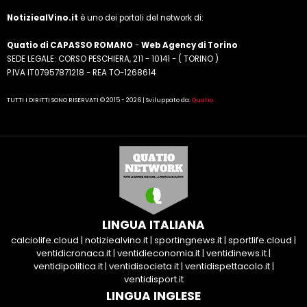
NotiziealVino.it
è uno dei portali del network di:
Quatio di CAPASSO ROMANO
-
Web Agency di Torino
SEDE LEGALE: CORSO PESCHIERA, 211 - 10141 - ( TORINO )
P.IVA IT07957871218 - REA TO-1268614
TUTTI I DIRITTI SONO RISERVATI © 2015 - 2026 | Sviluppato da:
Quatio
LINGUA ITALIANA
calciolife.cloud
|
notiziealvino.it
|
sportingnews.it
|
sportlife.cloud
|
ventidicronaca.it
|
ventidieconomia.it
|
ventidinews.it
|
ventidipolitica.it
|
ventidisocieta.it
|
ventidispettacolo.it
|
ventidisport.it
LINGUA INGLESE