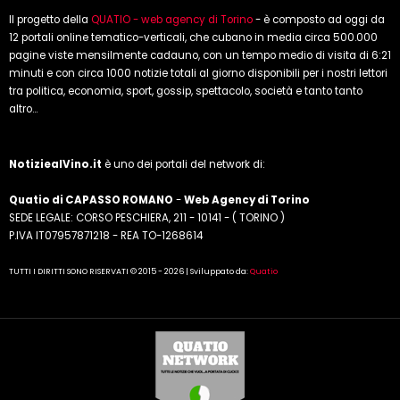
Il progetto della
QUATIO - web agency di Torino
- è composto ad oggi da
12 portali online tematico-verticali, che cubano in media circa 500.000
pagine viste mensilmente cadauno, con un tempo medio di visita di 6:21
minuti e con circa 1000 notizie totali al giorno disponibili per i nostri lettori
tra politica, economia, sport, gossip, spettacolo, società e tanto tanto
altro...
NotiziealVino.it
è uno dei portali del network di:
Quatio di CAPASSO ROMANO
-
Web Agency di Torino
SEDE LEGALE: CORSO PESCHIERA, 211 - 10141 - ( TORINO )
P.IVA IT07957871218 - REA TO-1268614
TUTTI I DIRITTI SONO RISERVATI © 2015 - 2026 | Sviluppato da:
Quatio