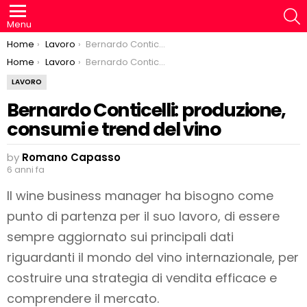
S
Menu
You are here:
Home
Lavoro
Bernardo Conticelli: produzione, consumi e trend del vino
You are here:
Home
Lavoro
Bernardo Conticelli: produzione, consumi e trend del vino
LAVORO
Bernardo Conticelli: produzione,
consumi e trend del vino
by
Romano Capasso
6 anni fa
Il wine business manager ha bisogno come
punto di partenza per il suo lavoro, di essere
sempre aggiornato sui principali dati
riguardanti il mondo del vino internazionale, per
costruire una strategia di vendita efficace e
comprendere il mercato.