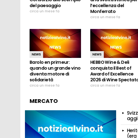
del paesaggio
l’eccellenza del
Monferrato
circa un mese fa
circa un mese fa
NEWS
NEWS
Barolo en primeur:
HEBBO Wine & Deli
quando un grande vino
conquista il Best of
diventa motore di
Award of Excellence
solidarietà
2026 di Wine Spectat
circa un mese fa
circa un mese fa
MERCATO
Svizz
aggi
Heri
(era