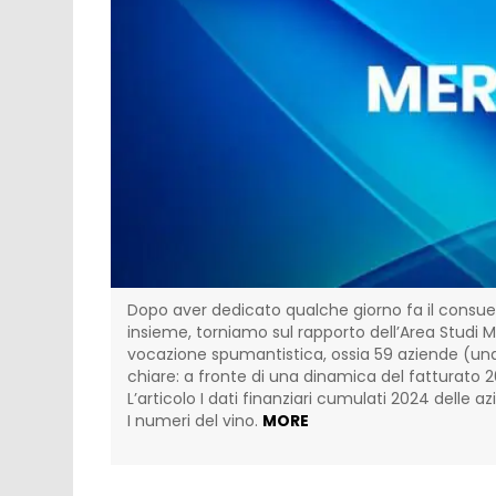
o-
Dopo aver dedicato qualche giorno fa il consueto co
fusione
insieme, torniamo sul rapporto dell’Area Studi Med
milioni
vocazione spumantistica, ossia 59 aziende (una in p
chiare: a fronte di una dinamica del fatturato 2024 
L’articolo I dati finanziari cumulati 2024 delle az
I numeri del vino.
MORE