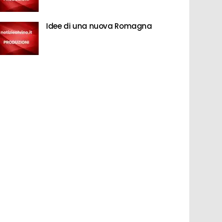
Idee di una nuova Romagna
i dati forniti da UN Comtrade, le importazioni di vino in Svizzer
ntrastato: il valore tiene a 1.2 miliardi di euro (+1%), mentre i v
i ettolitri, il dato più basso della serie storica. La tendenza di f
lo Svizzera – importazioni di vino – aggiornamento 2025 proviene 