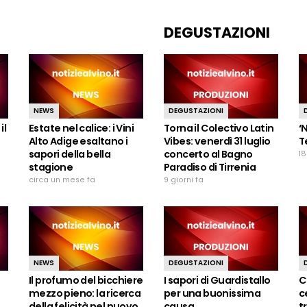
DEGUSTAZIONI
NEWS
DEGUSTAZIONI
il
Estate nel calice: i Vini
Torna il Colectivo Latin
‘
Alto Adige esaltano i
Vibes: venerdì 31 luglio
T
sapori della bella
concerto al Bagno
18
stagione
Paradiso di Tirrenia
circa un mese fa
9 giorni fa
NEWS
DEGUSTAZIONI
Il profumo del bicchiere
I sapori di Guardistallo
C
mezzo pieno: la ricerca
per una buonissima
c
della felicità nel nuovo
causa
t