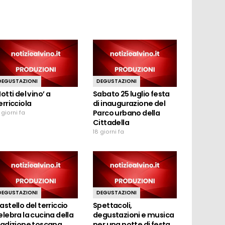
DEGUSTAZIONI
DEGUSTAZIONI
Notti del vino’ a
Sabato 25 luglio festa
erricciola
di inaugurazione del
Parco urbano della
 giorni fa
Cittadella
18 giorni fa
DEGUSTAZIONI
DEGUSTAZIONI
astello del terriccio
Spettacoli,
elebra la cucina della
degustazioni e musica
radizione toscana
per una notte di festa