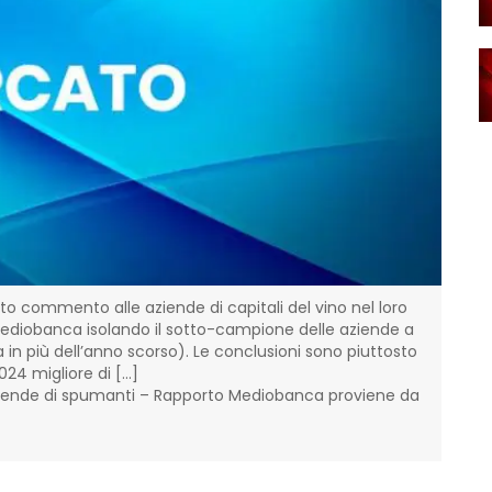
mmento alle aziende di capitali del vino nel loro
Secondo 
iobanca isolando il sotto-campione delle aziende a
quadro co
iù dell’anno scorso). Le conclusioni sono piuttosto
milioni d
migliore di […]
L’artico
iende di spumanti – Rapporto Mediobanca proviene da