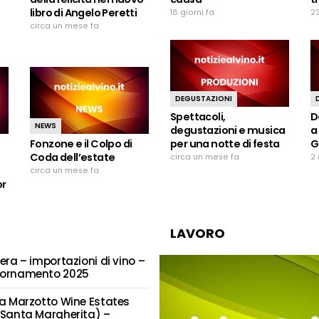
libro di Angelo Peretti
18 giorni fa
23
circa un mese fa
DEGUSTAZIONI
Spettacoli,
D
NEWS
degustazioni e musica
a
Fonzone e il Colpo di
per una notte di festa
G
Coda dell’estate
circa un mese fa
2 
circa un mese fa
or
LAVORO
era – importazioni di vino –
ornamento 2025
ta Marzotto Wine Estates
 Santa Margherita) –