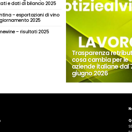
tati e dati di bilancio 2025
ntina – esportazioni di vino
giornamento 2025
mewine – risultati 2025
Trasparenza retribut
cosa cambia per le
aziende italiane dal 
giugno 2026
N
Q
o
SE
n