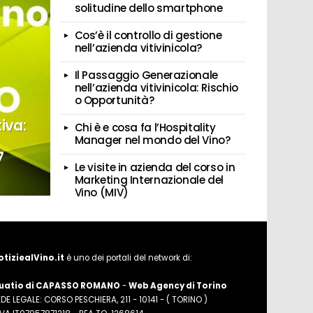
solitudine dello smartphone
Cos’è il controllo di gestione
nell’azienda vitivinicola?
Il Passaggio Generazionale
nell’azienda vitivinicola: Rischio
o Opportunità?
iva:
Chi è e cosa fa l’Hospitality
Manager nel mondo del Vino?
7
Le visite in azienda del corso in
Marketing Internazionale del
Vino (MIV)
otiziealVino.it
è uno dei portali del network di:
uatio di CAPASSO ROMANO
-
Web Agency di Torino
DE LEGALE: CORSO PESCHIERA, 211 - 10141 - ( TORINO )