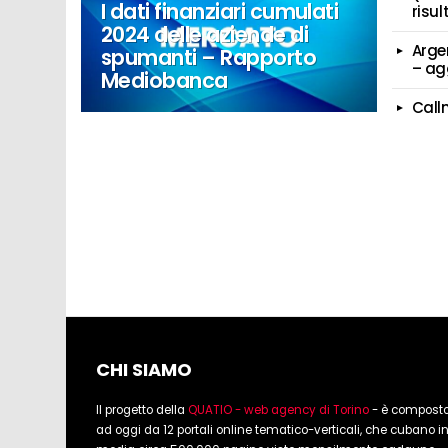
I dati finanziari cumulati
risul
2024 delle aziende di
Arge
spumanti – Rapporto
– ag
Mediobanca
Call
CHI SIAMO
Il progetto della
QUATIO - web agency di Torino
- è compost
ad oggi da 12 portali online tematico-verticali, che cubano i