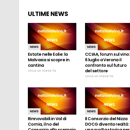
ULTIME NEWS
NEWS
NEWS
Estate nelle Eolie: la
CCIAA, forum sul vino: 
Malvasia si scopre in
6 luglio a Verona il
cantina
confronto sul futuro
del settore
circa un mese fa
circa un mese fa
NEWS
NEWS
Rinnovabili in Val di
Il Consorzio del Nizza
Cornia, il no del
DOCG diventa realtà:
Consorzio allo scempio
una svolta storica per