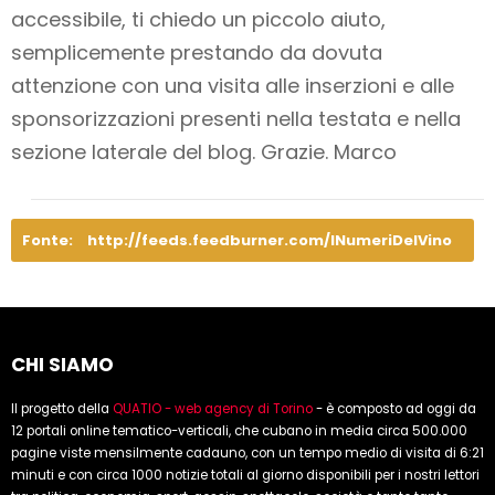
accessibile
, ti chiedo un piccolo aiuto,
semplicemente prestando da dovuta
attenzione con una visita alle inserzioni e alle
sponsorizzazioni presenti nella testata e nella
sezione laterale del blog. Grazie. Marco
Fonte:
http://feeds.feedburner.com/INumeriDelVino
CHI SIAMO
Il progetto della
QUATIO - web agency di Torino
- è composto ad oggi da
12 portali online tematico-verticali, che cubano in media circa 500.000
pagine viste mensilmente cadauno, con un tempo medio di visita di 6:21
minuti e con circa 1000 notizie totali al giorno disponibili per i nostri lettori