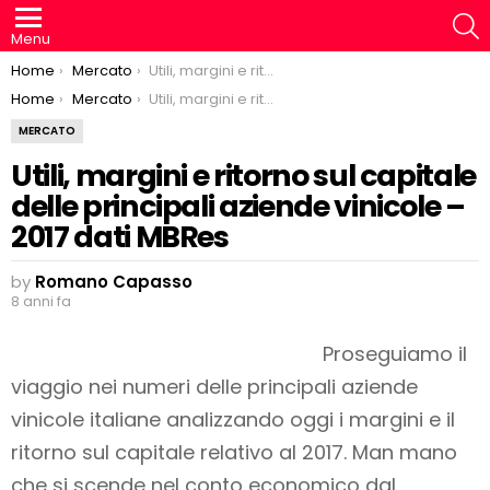
S
Menu
You are here:
Home
Mercato
Utili, margini e ritorno sul capitale delle principali aziende vinicole – 2017 dati MBRes
You are here:
Home
Mercato
Utili, margini e ritorno sul capitale delle principali aziende vinicole – 2017 dati MBRes
MERCATO
Utili, margini e ritorno sul capitale
delle principali aziende vinicole –
2017 dati MBRes
by
Romano Capasso
8 anni fa
Proseguiamo il
viaggio nei numeri delle principali aziende
vinicole italiane analizzando oggi i margini e il
ritorno sul capitale relativo al 2017. Man mano
che si scende nel conto economico dal