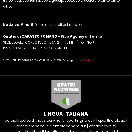
tra politica, economia, sport, gossip, spettacolo, società e tanto tanto
altro...
NotiziealVino.it
è uno dei portali del network di:
Quatio di CAPASSO ROMANO
-
Web Agency di Torino
SEDE LEGALE: CORSO PESCHIERA, 211 - 10141 - ( TORINO )
P.IVA IT07957871218 - REA TO-1268614
TUTTI I DIRITTI SONO RISERVATI © 2015 - 2026 | Sviluppato da:
Quatio
LINGUA ITALIANA
calciolife.cloud
|
notiziealvino.it
|
sportingnews.it
|
sportlife.cloud
|
ventidicronaca.it
|
ventidieconomia.it
|
ventidinews.it
|
ventidipolitica.it
|
ventidisocieta.it
|
ventidispettacolo.it
|