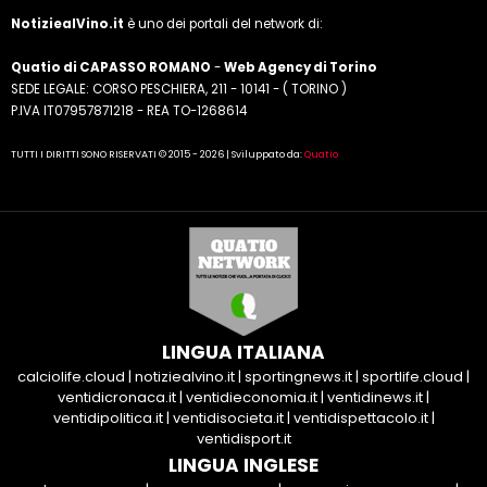
NotiziealVino.it
è uno dei portali del network di:
Quatio di CAPASSO ROMANO
-
Web Agency di Torino
SEDE LEGALE: CORSO PESCHIERA, 211 - 10141 - ( TORINO )
P.IVA IT07957871218 - REA TO-1268614
TUTTI I DIRITTI SONO RISERVATI © 2015 - 2026 | Sviluppato da:
Quatio
LINGUA ITALIANA
calciolife.cloud
|
notiziealvino.it
|
sportingnews.it
|
sportlife.cloud
|
ventidicronaca.it
|
ventidieconomia.it
|
ventidinews.it
|
ventidipolitica.it
|
ventidisocieta.it
|
ventidispettacolo.it
|
ventidisport.it
LINGUA INGLESE