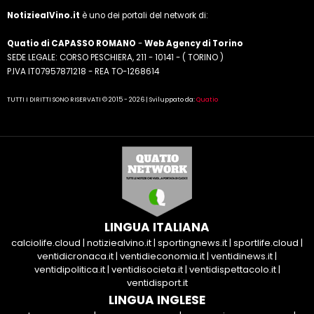
NotiziealVino.it
è uno dei portali del network di:
Quatio di CAPASSO ROMANO
-
Web Agency di Torino
SEDE LEGALE: CORSO PESCHIERA, 211 - 10141 - ( TORINO )
P.IVA IT07957871218 - REA TO-1268614
TUTTI I DIRITTI SONO RISERVATI © 2015 - 2026 | Sviluppato da:
Quatio
LINGUA ITALIANA
calciolife.cloud
|
notiziealvino.it
|
sportingnews.it
|
sportlife.cloud
|
ventidicronaca.it
|
ventidieconomia.it
|
ventidinews.it
|
ventidipolitica.it
|
ventidisocieta.it
|
ventidispettacolo.it
|
ventidisport.it
LINGUA INGLESE