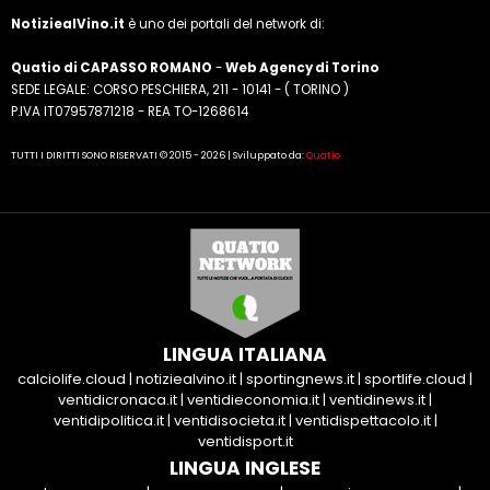
NotiziealVino.it
è uno dei portali del network di:
Quatio di CAPASSO ROMANO
-
Web Agency di Torino
SEDE LEGALE: CORSO PESCHIERA, 211 - 10141 - ( TORINO )
P.IVA IT07957871218 - REA TO-1268614
TUTTI I DIRITTI SONO RISERVATI © 2015 - 2026 | Sviluppato da:
Quatio
LINGUA ITALIANA
calciolife.cloud
|
notiziealvino.it
|
sportingnews.it
|
sportlife.cloud
|
ventidicronaca.it
|
ventidieconomia.it
|
ventidinews.it
|
ventidipolitica.it
|
ventidisocieta.it
|
ventidispettacolo.it
|
ventidisport.it
LINGUA INGLESE