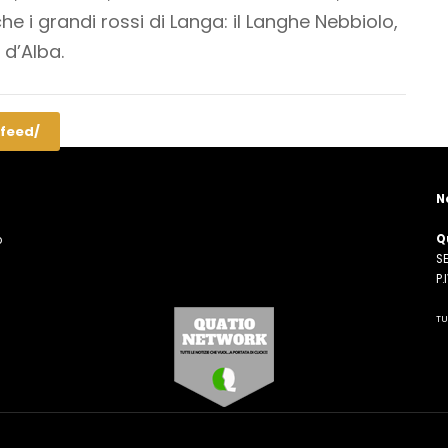
che i grandi rossi di Langa: il Langhe Nebbiolo,
 d’Alba.
/feed/
N
Q
o
SE
n
P
TU