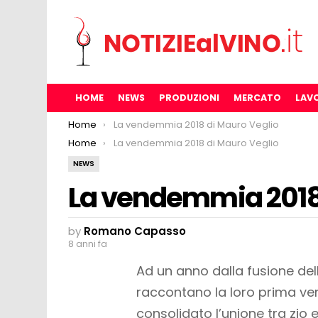
HOME
NEWS
PRODUZIONI
MERCATO
LAV
You are here:
Home
La vendemmia 2018 di Mauro Veglio
You are here:
Home
La vendemmia 2018 di Mauro Veglio
NEWS
La vendemmia 2018 
by
Romano Capasso
8 anni fa
Ad un anno dalla fusione del
raccontano la loro prima 
consolidato l’unione tra zio