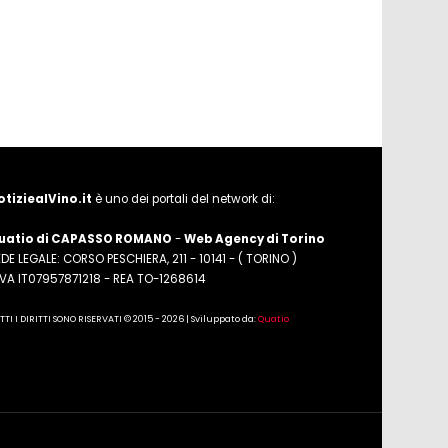
otiziealVino.it
è uno dei portali del network di:
uatio di CAPASSO ROMANO
-
Web Agency di Torino
DE LEGALE: CORSO PESCHIERA, 211 - 10141 - ( TORINO )
.IVA IT07957871218 - REA TO-1268614
TTI I DIRITTI SONO RISERVATI © 2015 - 2026 | Sviluppato da:
Quatio