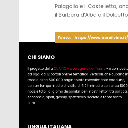
Paiagallo e il Castelletto, an
il Barbera d’Alba e il Dolcetto
Fonte:
https://www.bereilvino.it
CHI SIAMO
Il progetto della
QUATIO - web agency di Torino
- è compost
ad oggi da 12 portali online tematico-verticali, che cubano i
media circa 500.000 pagine viste mensilmente cadauno,
con un tempo medio di visita di 6:21 minuti e con circa 1000
notizie totali al giorno disponibili per i nostri lettori tra politica,
economia, sport, gossip, spettacolo, società e tanto tanto
altro...
LINGUA ITALIANA