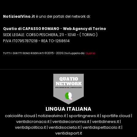
NotiziealVino.it
è uno dei portali del network di:
Quatio di CAPASSO ROMANO
-
Web Agency di Torino
SEDE LEGALE: CORSO PESCHIERA, 211 - 10141 - ( TORINO )
P.IVA IT07957871218 - REA TO-1268614
TUTTI I DIRITTI SONO RISERVATI © 2015 - 2026 | Sviluppato da:
Quatio
LINGUA ITALIANA
calciolife.cloud
|
notiziealvino.it
|
sportingnews.it
|
sportlife.cloud
|
ventidicronaca.it
|
ventidieconomia.it
|
ventidinews.it
|
ventidipolitica.it
|
ventidisocieta.it
|
ventidispettacolo.it
|
ventidisport.it