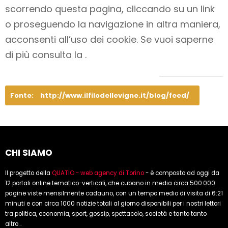
scorrendo questa pagina, cliccando su un link
o proseguendo la navigazione in altra maniera,
acconsenti all’uso dei cookie. Se vuoi saperne
di più consulta la .
Fonte:
http://www.ilfilodellevigne.it/blog/feed/
CHI SIAMO
Il progetto della
QUATIO - web agency di Torino
- è composto ad oggi da
12 portali online tematico-verticali, che cubano in media circa 500.000
pagine viste mensilmente cadauno, con un tempo medio di visita di 6:21
minuti e con circa 1000 notizie totali al giorno disponibili per i nostri lettori
tra politica, economia, sport, gossip, spettacolo, società e tanto tanto
altro...