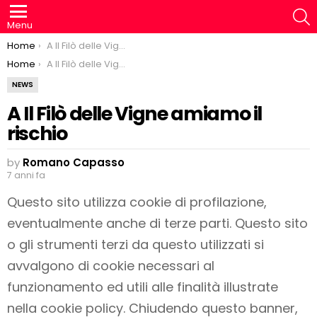
S
Menu
You are here:
Home
A Il Filò delle Vigne amiamo il rischio
You are here:
Home
A Il Filò delle Vigne amiamo il rischio
NEWS
A Il Filò delle Vigne amiamo il
rischio
by
Romano Capasso
7 anni fa
Questo sito utilizza cookie di profilazione,
eventualmente anche di terze parti. Questo sito
o gli strumenti terzi da questo utilizzati si
avvalgono di cookie necessari al
funzionamento ed utili alle finalità illustrate
nella cookie policy. Chiudendo questo banner,