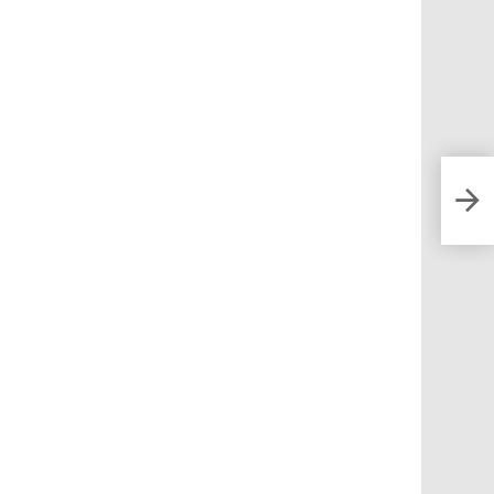
FISA
dive