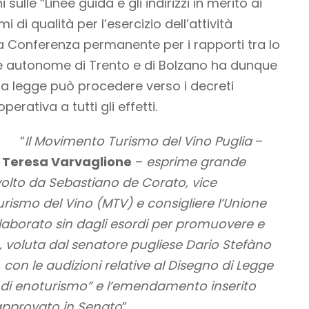
 sulle “Linee guida e gli indirizzi in merito ai
i di qualità per l’esercizio dell’attività
La Conferenza permanente per i rapporti tra lo
nce autonome di Trento e di Bolzano ha dunque
ella legge può procedere verso i decreti
erativa a tutti gli effetti.
“
Il Movimento Turismo del Vino Puglia
–
 Teresa Varvaglione
–
esprime grande
volto da
Sebastiano de Corato
, vice
rismo del Vino (MTV) e consigliere l’Unione
ollaborato sin dagli esordi per promuovere e
e, voluta dal senatore pugliese
Dario Stefàno
, con le audizioni relative al Disegno di Legge
ità di enoturismo” e l’emendamento inserito
 approvato in Senato
”.