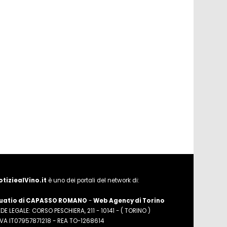
otiziealVino.it
è uno dei portali del network di:
uatio di CAPASSO ROMANO
-
Web Agency di Torino
DE LEGALE: CORSO PESCHIERA, 211 - 10141 - ( TORINO )
.IVA IT07957871218 - REA TO-1268614