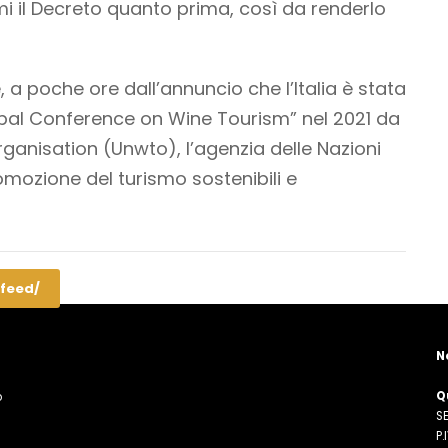
mi il Decreto quanto prima, così da renderlo
 poche ore dall’annuncio che l’Italia è stata
bal Conference on Wine Tourism” nel 2021 da
ganisation (Unwto), l’agenzia delle Nazioni
omozione del turismo sostenibili e
/feed/
N
Q
o
SE
n
P