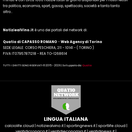
minuti e con circa 1000 notizie totali al giorno disponibili per i nostri lettori
tra politica, economia, sport, gossip, spettacolo, società e tanto tanto
altro...
NotiziealVino.it
è uno dei portali del network di:
Quatio di CAPASSO ROMANO
-
Web Agency di Torino
SEDE LEGALE: CORSO PESCHIERA, 211 - 10141 - ( TORINO )
P.IVA IT07957871218 - REA TO-1268614
TUTTI I DIRITTI SONO RISERVATI © 2015 - 2026 | Sviluppato da:
Quatio
LINGUA ITALIANA
calciolife.cloud
|
notiziealvino.it
|
sportingnews.it
|
sportlife.cloud
|
ventidicronaca.it
|
ventidieconomia.it
|
ventidinews.it
|