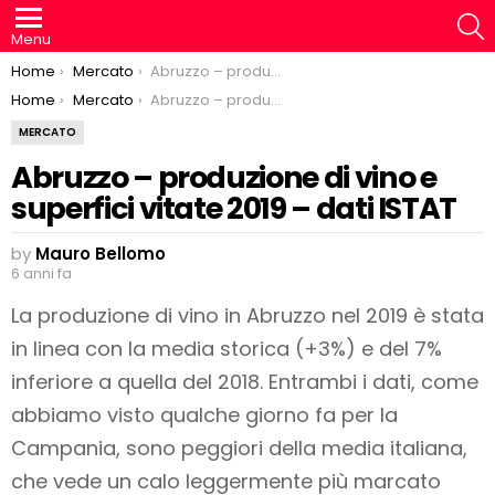
S
Menu
You are here:
Home
Mercato
Abruzzo – produzione di vino e superfici vitate 2019 – dati ISTAT
You are here:
Home
Mercato
Abruzzo – produzione di vino e superfici vitate 2019 – dati ISTAT
MERCATO
Abruzzo – produzione di vino e
superfici vitate 2019 – dati ISTAT
by
Mauro Bellomo
6 anni fa
La produzione di vino in Abruzzo nel 2019 è stata
in linea con la media storica (+3%) e del 7%
inferiore a quella del 2018. Entrambi i dati, come
abbiamo visto qualche giorno fa per la
Campania, sono peggiori della media italiana,
che vede un calo leggermente più marcato