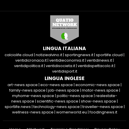
LINGUA ITALIANA
calciolife.cloud
|
notiziealvino.it
|
sportingnews.it
|
sportlife.cloud
|
ventidicronaca.it
|
ventidieconomia.it
|
ventidinews.it
|
ventidipolitica.it
|
ventidisocieta.it
|
ventidispettacolo.it
|
ventidisport.it
LINGUA INGLESE
art-news.space
|
eco-news.space
|
economic-news.space
|
family-news.space
|
job-news.space
|
motor-news.space
|
myhome-news.space
|
politic-news.space
|
realestate-
news.space
|
scientific-news.space
|
show-news.space
|
sportlife.news
|
technology-news.space
|
traveller-news.space
|
wellness-news.space
|
womenworld.eu
|
foodingnews.it