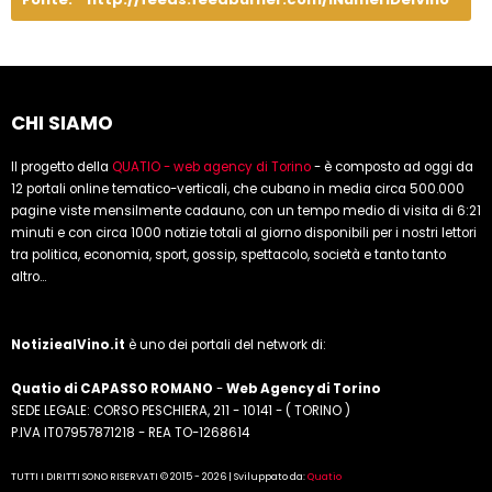
CHI SIAMO
Il progetto della
QUATIO - web agency di Torino
- è composto ad oggi da
12 portali online tematico-verticali, che cubano in media circa 500.000
pagine viste mensilmente cadauno, con un tempo medio di visita di 6:21
minuti e con circa 1000 notizie totali al giorno disponibili per i nostri lettori
tra politica, economia, sport, gossip, spettacolo, società e tanto tanto
altro...
NotiziealVino.it
è uno dei portali del network di:
Quatio di CAPASSO ROMANO
-
Web Agency di Torino
SEDE LEGALE: CORSO PESCHIERA, 211 - 10141 - ( TORINO )
P.IVA IT07957871218 - REA TO-1268614
TUTTI I DIRITTI SONO RISERVATI © 2015 - 2026 | Sviluppato da:
Quatio