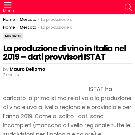
S
Menu
You are here:
Home
Mercato
La produzione di vino in Italia nel 2019 – dati provvisori ISTAT
You are here:
Home
Mercato
La produzione di vino in Italia nel 2019 – dati provvisori ISTAT
MERCATO
La produzione di vino in Italia nel
2019 – dati provvisori ISTAT
by
Mauro Bellomo
7 anni fa
ISTAT ha
caricato la prima stima relativa alla produzione
di vino e uva a livello regionale e provinciale per
l’anno 2019. Come al solito i dati sono
incompleti (mancano a livello regionale tutte le
suddivisioni per tipologia e colore) e