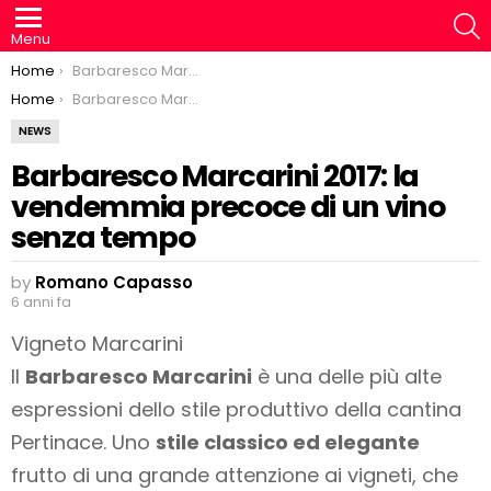
S
Menu
You are here:
Home
Barbaresco Marcarini 2017: la vendemmia precoce di un vino senza tempo
You are here:
Home
Barbaresco Marcarini 2017: la vendemmia precoce di un vino senza tempo
NEWS
Barbaresco Marcarini 2017: la
vendemmia precoce di un vino
senza tempo
by
Romano Capasso
6 anni fa
Vigneto Marcarini
Il
Barbaresco Marcarini
è una delle più alte
espressioni dello stile produttivo della cantina
Pertinace. Uno
stile classico ed elegante
frutto di una grande attenzione ai vigneti, che