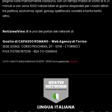
pagine viste mensilmente cadauno, con un tempo medio di visita di 6:21
minuti e con circa 1000 notizie totali al giorno disponibili per i nostri lettori
tra politica, economia, sport, gossip, spettacolo, società e tanto tanto
altro...
NotiziealVino.it
è uno dei portali del network di:
Quatio di CAPASSO ROMANO
-
Web Agency di Torino
SEDE LEGALE: CORSO PESCHIERA, 211 - 10141 - ( TORINO )
P.IVA IT07957871218 - REA TO-1268614
TUTTI I DIRITTI SONO RISERVATI © 2015 - 2026 | Sviluppato da:
Quatio
LINGUA ITALIANA