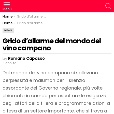
S
Menu
You are here:
Home
Grido d’allarme del mondo del vino campano
You are here:
Home
Grido d’allarme del mondo del vino campano
NEWS
Grido d’allarme del mondo del
vino campano
by
Romano Capasso
6 anni fa
Dal mondo del vino campano si sollevano
perplessità e malumori per il silenzio
assordante del Governo regionale, più volte
chiamato in campo per ascoltare le esigenze
degli attori della filiera e programmare azioni a
difesa di un settore importante, che si trova a