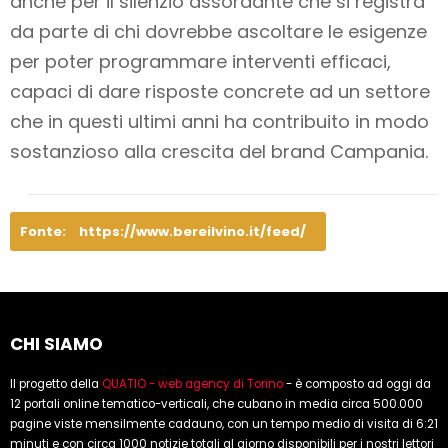
anche per il silenzio assordante che si registra
da parte di chi dovrebbe ascoltare le esigenze
per poter programmare interventi efficaci,
capaci di dare risposte concrete ad un settore
che in questi ultimi anni ha contribuito in modo
sostanzioso alla crescita del brand Campania.
Fonte:
https://www.bereilvino.it/feed/
CHI SIAMO
Il progetto della
QUATIO - web agency di Torino
- è composto ad oggi da
12 portali online tematico-verticali, che cubano in media circa 500.000
pagine viste mensilmente cadauno, con un tempo medio di visita di 6:21
minuti e con circa 1000 notizie totali al giorno disponibili per i nostri lettori