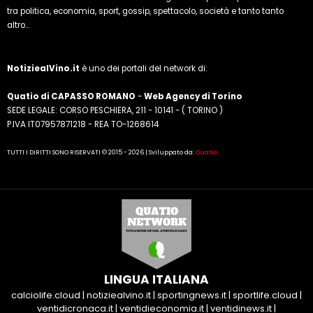
tra politica, economia, sport, gossip, spettacolo, società e tanto tanto
altro...
NotiziealVino.it
è uno dei portali del network di:
Quatio di CAPASSO ROMANO
-
Web Agency di Torino
SEDE LEGALE: CORSO PESCHIERA, 211 - 10141 - ( TORINO )
P.IVA IT07957871218 - REA TO-1268614
TUTTI I DIRITTI SONO RISERVATI © 2015 - 2026 | Sviluppato da:
Quatio
LINGUA ITALIANA
calciolife.cloud
|
notiziealvino.it
|
sportingnews.it
|
sportlife.cloud
|
ventidicronaca.it
|
ventidieconomia.it
|
ventidinews.it
|