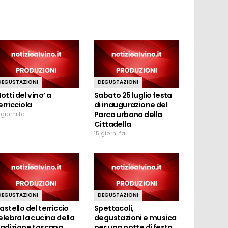
DEGUSTAZIONI
DEGUSTAZIONI
Notti del vino’ a
Sabato 25 luglio festa
erricciola
di inaugurazione del
Parco urbano della
 giorni fa
Cittadella
15 giorni fa
DEGUSTAZIONI
DEGUSTAZIONI
astello del terriccio
Spettacoli,
elebra la cucina della
degustazioni e musica
radizione toscana
per una notte di festa