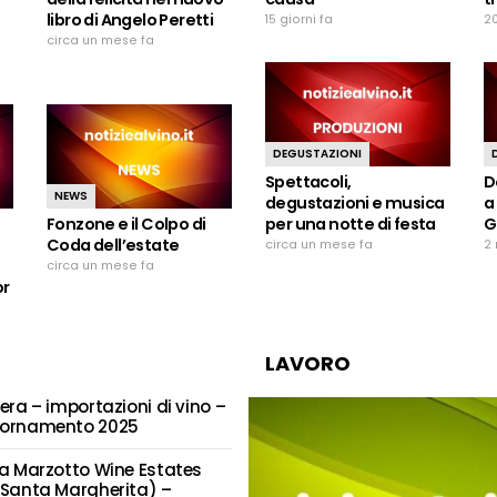
libro di Angelo Peretti
15 giorni fa
20
circa un mese fa
DEGUSTAZIONI
Spettacoli,
D
NEWS
degustazioni e musica
a
Fonzone e il Colpo di
per una notte di festa
G
Coda dell’estate
circa un mese fa
2 
circa un mese fa
or
LAVORO
era – importazioni di vino –
ornamento 2025
ta Marzotto Wine Estates
 Santa Margherita) –