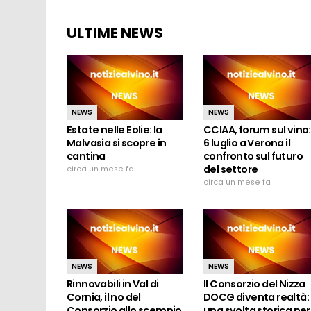
ULTIME NEWS
NEWS
NEWS
Estate nelle Eolie: la
CCIAA, forum sul vino: 
Malvasia si scopre in
6 luglio a Verona il
cantina
confronto sul futuro
del settore
circa un mese fa
circa un mese fa
NEWS
NEWS
Rinnovabili in Val di
Il Consorzio del Nizza
Cornia, il no del
DOCG diventa realtà:
Consorzio allo scempio
una svolta storica per