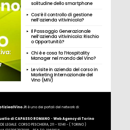
solitudine dello smartphone
Cos’è il controllo di gestione
nell’azienda vitivinicola?
Il Passaggio Generazionale
nell’azienda vitivinicola: Rischio
o Opportunità?
iva:
Chi è e cosa fa l’Hospitality
Manager nel mondo del Vino?
7
Le visite in azienda del corso in
Marketing Internazionale del
Vino (MIV)
otiziealVino.it
è uno dei portali del network di:
uatio di CAPASSO ROMANO
-
Web Agency di Torino
DE LEGALE: CORSO PESCHIERA, 211 - 10141 - ( TORINO )