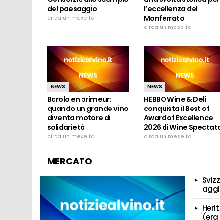
del paesaggio
l’eccellenza del
Monferrato
circa un mese fa
circa un mese fa
NEWS
NEWS
Barolo en primeur:
HEBBO Wine & Deli
quando un grande vino
conquista il Best of
diventa motore di
Award of Excellence
solidarietà
2026 di Wine Spectat
circa un mese fa
circa un mese fa
MERCATO
Svizz
aggi
Heri
(era