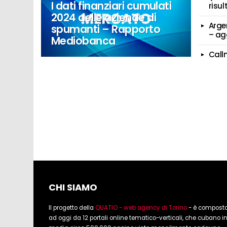
I dati finanziari cumulati
risul
2024 delle aziende di
Arge
spumanti – Rapporto
– ag
Mediobanca
Call
CHI SIAMO
Il progetto della
QUATIO - web agency di Torino
- è compost
ad oggi da 12 portali online tematico-verticali, che cubano i