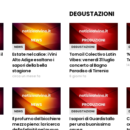
DEGUSTAZIONI
NEWS
DEGUSTAZIONI
il
Estate nel calice: i Vini
Torna il Colectivo Latin
‘
Alto Adige esaltano i
Vibes: venerdì 31 luglio
T
sapori della bella
concerto al Bagno
14
stagione
Paradiso di Tirrenia
circa un mese fa
6 giorni fa
NEWS
DEGUSTAZIONI
Il profumo del bicchiere
I sapori di Guardistallo
C
mezzo pieno: la ricerca
per una buonissima
c
della felicità nel nuovo
causa
t