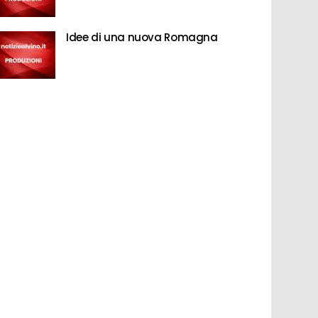
Idee di una nuova Romagna
o i dati forniti da UN Comtrade, le importazioni di vino in Sviz
 contrastato: il valore tiene a 1.2 miliardi di euro (+1%), mentre 
i di ettolitri, il dato più basso della serie storica. La tendenza di
colo Svizzera – importazioni di vino – aggiornamento 2025 provie