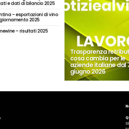
tati e dati di bilancio 2025
ntina – esportazioni di vino
giornamento 2025
mewine – risultati 2025
Trasparenza retribut
cosa cambia per le
aziende italiane dal 
giugno 2026
N
Q
o
SE
n