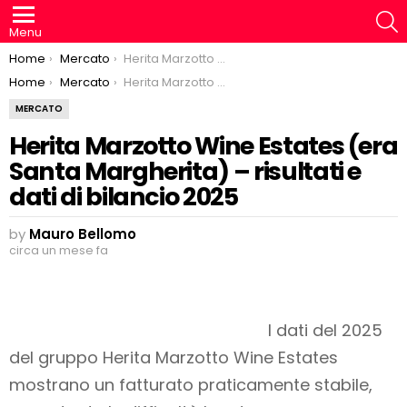
S
Menu
You are here:
Home
Mercato
Herita Marzotto Wine Estates (era Santa Margherita) – risultati e dati di bilancio 2025
You are here:
Home
Mercato
Herita Marzotto Wine Estates (era Santa Margherita) – risultati e dati di bilancio 2025
MERCATO
Herita Marzotto Wine Estates (era
Santa Margherita) – risultati e
dati di bilancio 2025
by
Mauro Bellomo
circa un mese fa
I dati del 2025
del gruppo Herita Marzotto Wine Estates
mostrano un fatturato praticamente stabile,