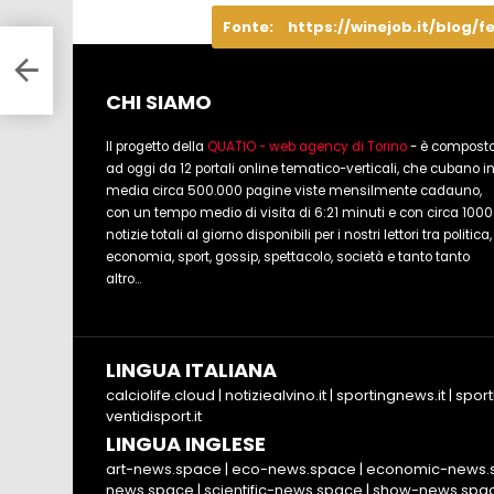
Fonte:
https://winejob.it/blog/f
zia:
CHI SIAMO
Il progetto della
QUATIO - web agency di Torino
- è compost
ad oggi da 12 portali online tematico-verticali, che cubano i
media circa 500.000 pagine viste mensilmente cadauno,
con un tempo medio di visita di 6:21 minuti e con circa 1000
notizie totali al giorno disponibili per i nostri lettori tra politica,
economia, sport, gossip, spettacolo, società e tanto tanto
altro...
LINGUA ITALIANA
calciolife.cloud
|
notiziealvino.it
|
sportingnews.it
|
sport
ventidisport.it
LINGUA INGLESE
art-news.space
|
eco-news.space
|
economic-news.
news.space
|
scientific-news.space
|
show-news.spa