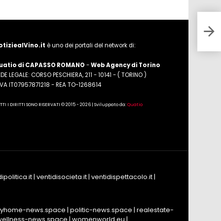
Nuov
Wine
otiziealVino.it
è uno dei portali del network di:
uatio di CAPASSO ROMANO
-
Web Agency di Torino
DE LEGALE: CORSO PESCHIERA, 211 - 10141 - ( TORINO )
.IVA IT07957871218 - REA TO-1268614
TTI I DIRITTI SONO RISERVATI © 2015 - 2026 | Sviluppato da:
Quatio
ipolitica.it
|
ventidisocieta.it
|
ventidispettacolo.it
|
yhome-news.space
|
politic-news.space
|
realestate-
wellness-news.space
|
womenworld.eu
|