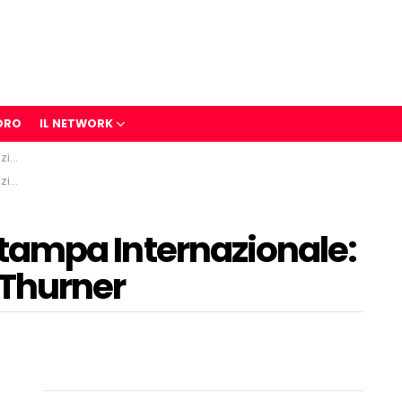
ORO
IL NETWORK
rner
rner
a Stampa Internazionale:
 Thurner