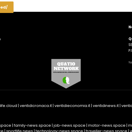
eed/
N
Q
o
SE
n
P
TU
life.cloud
|
ventidicronaca.it
|
ventidieconomia.it
|
ventidinews.it
|
ventid
space
|
family-news.space
|
job-news.space
|
motor-news.space
|
m
ce
|
sportlife.news
|
technology-news.space
|
traveller-news.space
|