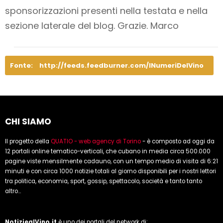
sponsorizzazioni presenti nella testata e nella
sezione laterale del blog. Grazie. Marco
Fonte:
http://feeds.feedburner.com/INumeriDelVino
CHI SIAMO
Il progetto della
QUATIO - web agency di Torino
- è composto ad oggi da
12 portali online tematico-verticali, che cubano in media circa 500.000
pagine viste mensilmente cadauno, con un tempo medio di visita di 6:21
minuti e con circa 1000 notizie totali al giorno disponibili per i nostri lettori
tra politica, economia, sport, gossip, spettacolo, società e tanto tanto
altro...
NotiziealVino.it
è uno dei portali del network di: