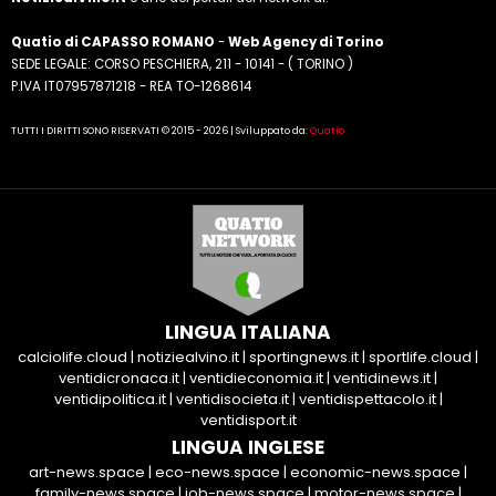
Quatio di CAPASSO ROMANO
-
Web Agency di Torino
SEDE LEGALE: CORSO PESCHIERA, 211 - 10141 - ( TORINO )
P.IVA IT07957871218 - REA TO-1268614
TUTTI I DIRITTI SONO RISERVATI © 2015 - 2026 | Sviluppato da:
Quatio
LINGUA ITALIANA
calciolife.cloud
|
notiziealvino.it
|
sportingnews.it
|
sportlife.cloud
|
ventidicronaca.it
|
ventidieconomia.it
|
ventidinews.it
|
ventidipolitica.it
|
ventidisocieta.it
|
ventidispettacolo.it
|
ventidisport.it
LINGUA INGLESE
art-news.space
|
eco-news.space
|
economic-news.space
|
family-news.space
|
job-news.space
|
motor-news.space
|