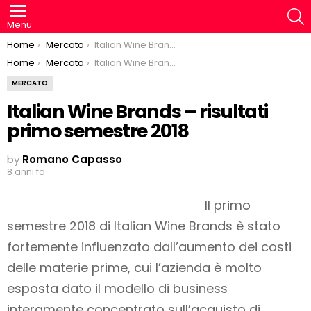
S
Menu
You are here:
Home
Mercato
Italian Wine Brands – risultati primo semestre 2018
You are here:
Home
Mercato
Italian Wine Brands – risultati primo semestre 2018
MERCATO
Italian Wine Brands – risultati
primo semestre 2018
by
Romano Capasso
8 anni fa
Il primo
semestre 2018 di Italian Wine Brands è stato
fortemente influenzato dall’aumento dei costi
delle materie prime, cui l’azienda è molto
esposta dato il modello di business
interamente concentrato sull’acquisto di