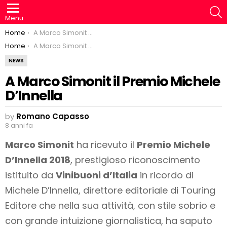
S
Menu
You are here:
Home
A Marco Simonit il Premio Michele D’Innella
You are here:
Home
A Marco Simonit il Premio Michele D’Innella
NEWS
A Marco Simonit il Premio Michele
D’Innella
by
Romano Capasso
8 anni fa
Marco Simonit
ha ricevuto il
Premio Michele
D’Innella 2018
, prestigioso riconoscimento
istituito da
Vinibuoni d’Italia
in ricordo di
Michele D’Innella, direttore editoriale di Touring
Editore che nella sua attività, con stile sobrio e
con grande intuizione giornalistica, ha saputo