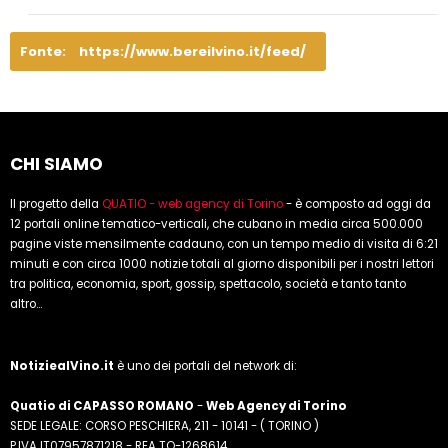
Fonte:
https://www.bereilvino.it/feed/
CHI SIAMO
Il progetto della
QUATIO - web agency di Torino
- è composto ad oggi da
12 portali online tematico-verticali, che cubano in media circa 500.000
pagine viste mensilmente cadauno, con un tempo medio di visita di 6:21
minuti e con circa 1000 notizie totali al giorno disponibili per i nostri lettori
tra politica, economia, sport, gossip, spettacolo, società e tanto tanto
altro...
NotiziealVino.it
è uno dei portali del network di:
Quatio di CAPASSO ROMANO
-
Web Agency di Torino
SEDE LEGALE: CORSO PESCHIERA, 211 - 10141 - ( TORINO )
P.IVA IT07957871218 - REA TO-1268614