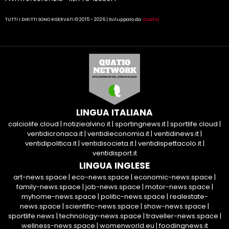
TUTTI I DIRITTI SONO RISERVATI © 2015 - 2026 | Sviluppato da:
Quatio
LINGUA ITALIANA
calciolife.cloud
|
notiziealvino.it
|
sportingnews.it
|
sportlife.cloud
|
ventidicronaca.it
|
ventidieconomia.it
|
ventidinews.it
|
ventidipolitica.it
|
ventidisocieta.it
|
ventidispettacolo.it
|
ventidisport.it
LINGUA INGLESE
art-news.space
|
eco-news.space
|
economic-news.space
|
family-news.space
|
job-news.space
|
motor-news.space
|
myhome-news.space
|
politic-news.space
|
realestate-
news.space
|
scientific-news.space
|
show-news.space
|
sportlife.news
|
technology-news.space
|
traveller-news.space
|
wellness-news.space
|
womenworld.eu
|
foodingnews.it