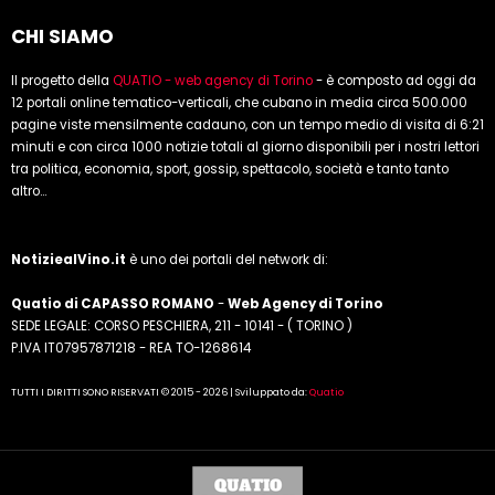
CHI SIAMO
Il progetto della
QUATIO - web agency di Torino
- è composto ad oggi da
12 portali online tematico-verticali, che cubano in media circa 500.000
pagine viste mensilmente cadauno, con un tempo medio di visita di 6:21
minuti e con circa 1000 notizie totali al giorno disponibili per i nostri lettori
tra politica, economia, sport, gossip, spettacolo, società e tanto tanto
altro...
NotiziealVino.it
è uno dei portali del network di:
Quatio di CAPASSO ROMANO
-
Web Agency di Torino
SEDE LEGALE: CORSO PESCHIERA, 211 - 10141 - ( TORINO )
P.IVA IT07957871218 - REA TO-1268614
TUTTI I DIRITTI SONO RISERVATI © 2015 - 2026 | Sviluppato da:
Quatio