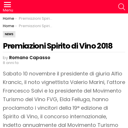
S
Menu
You are here:
Home
Premiazioni Spirito di Vino 2018
You are here:
Home
Premiazioni Spirito di Vino 2018
NEWS
Premiazioni Spirito di Vino 2018
by
Romano Capasso
8 anni fa
Sabato 10 novembre il presidente di giuria Alfio
Krancic, il noto vignettista Valerio Marini, l’attore
Francesco Salvi e la presidente del Movimento
Turismo del Vino FVG, Elda Felluga, hanno
proclamato i vincitori della 19° edizione di
Spirito di Vino, il concorso internazionale,
indetto annualmente dal Movimento Turismo