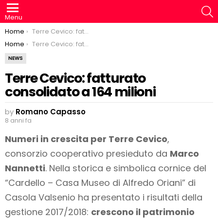
S
Menu
You are here:
Home
Terre Cevico: fatturato consolidato a 164 milioni
You are here:
Home
Terre Cevico: fatturato consolidato a 164 milioni
NEWS
Terre Cevico: fatturato
consolidato a 164 milioni
by
Romano Capasso
8 anni fa
Numeri in crescita per Terre Cevico
,
consorzio cooperativo presieduto da
Marco
Nannetti
. Nella storica e simbolica cornice del
“Cardello – Casa Museo di Alfredo Oriani” di
Casola Valsenio ha presentato i risultati della
gestione 2017/2018:
crescono il patrimonio