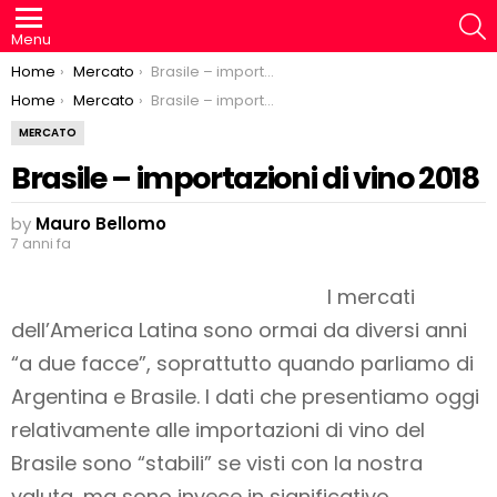
S
Menu
You are here:
Home
Mercato
Brasile – importazioni di vino 2018
You are here:
Home
Mercato
Brasile – importazioni di vino 2018
MERCATO
Brasile – importazioni di vino 2018
by
Mauro Bellomo
7 anni fa
I mercati
dell’America Latina sono ormai da diversi anni
“a due facce”, soprattutto quando parliamo di
Argentina e Brasile. I dati che presentiamo oggi
relativamente alle importazioni di vino del
Brasile sono “stabili” se visti con la nostra
valuta, ma sono invece in significativo