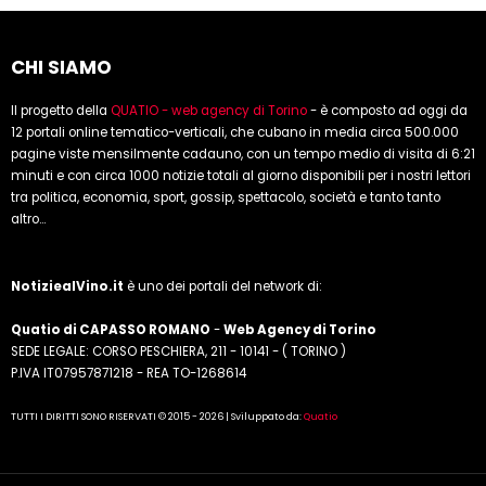
CHI SIAMO
Il progetto della
QUATIO - web agency di Torino
- è composto ad oggi da
12 portali online tematico-verticali, che cubano in media circa 500.000
pagine viste mensilmente cadauno, con un tempo medio di visita di 6:21
minuti e con circa 1000 notizie totali al giorno disponibili per i nostri lettori
tra politica, economia, sport, gossip, spettacolo, società e tanto tanto
altro...
NotiziealVino.it
è uno dei portali del network di:
Quatio di CAPASSO ROMANO
-
Web Agency di Torino
SEDE LEGALE: CORSO PESCHIERA, 211 - 10141 - ( TORINO )
P.IVA IT07957871218 - REA TO-1268614
TUTTI I DIRITTI SONO RISERVATI © 2015 - 2026 | Sviluppato da:
Quatio