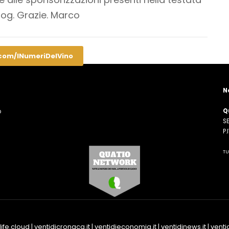
blog. Grazie. Marco
.com/INumeriDelVino
N
Q
o
SE
n
P
TU
life.cloud
|
ventidicronaca.it
|
ventidieconomia.it
|
ventidinews.it
|
ventid