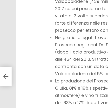
Valdobbiadene (439 milion
2017 su cui possiamo far
vitata di 3 volte superio
forte differenza nelle re
prosecco per ettaro cont
Nei grafici allegati trov
Prosecco negli anni. Da 94
(dopo il calo produttivo d
alle 464 del 2018. Si trat
confronta con un dato c
Valdobbiadene del 5% annu
019
La produzione del Prosec
Giulia, 81% e 19% rispett
atmosfere) e vino frizzan
dell’83% e 17% rispettiv