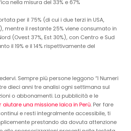
ca nella misura del 33% e 67%
tata per il 75% (di cui i due terzi in USA,
, mentre il restante 25% viene consumato in
l Nord (Ovest 37%, Est 30%), con Centro e Sud
o il 19% e il 14% rispettivamente del
iedervi. Sempre più persone leggono “I Numeri
re dieci anni tre analisi ogni settimana sul
azioni o abbonamenti
. La pubblicità e le
 aiutare una missione laica in Perù
. Per fare
ontinui e resti integralmente accessibile
, ti
emplicemente prestando da dovuta attenzione
 e alle sponsorizzazioni presenti nella testata