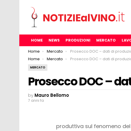
HOME
NEWS
PRODUZIONI
MERCATO
LAV
You are here:
Home
Mercato
Prosecco DOC – dati di produzione
You are here:
Home
Mercato
Prosecco DOC – dati di produzione
MERCATO
Prosecco DOC – dati
by
Mauro Bellomo
7 anni fa
produttiva sul fenomeno de