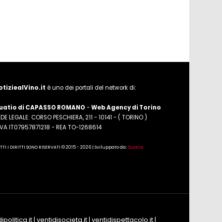
otiziealVino.it
è uno dei portali del network di:
uatio di CAPASSO ROMANO
-
Web Agency di Torino
DE LEGALE: CORSO PESCHIERA, 211 - 10141 - ( TORINO )
.IVA IT07957871218 - REA TO-1268614
TTI I DIRITTI SONO RISERVATI © 2015 - 2026 | Sviluppato da:
Quatio
ipolitica.it
|
ventidisocieta.it
|
ventidispettacolo.it
|