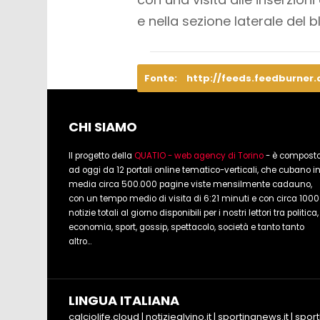
e nella sezione laterale del 
Fonte:
http://feeds.feedburner
CHI SIAMO
Il progetto della
QUATIO - web agency di Torino
- è compost
ad oggi da 12 portali online tematico-verticali, che cubano i
media circa 500.000 pagine viste mensilmente cadauno,
con un tempo medio di visita di 6:21 minuti e con circa 1000
notizie totali al giorno disponibili per i nostri lettori tra politica,
economia, sport, gossip, spettacolo, società e tanto tanto
altro...
LINGUA ITALIANA
calciolife.cloud
|
notiziealvino.it
|
sportingnews.it
|
sport