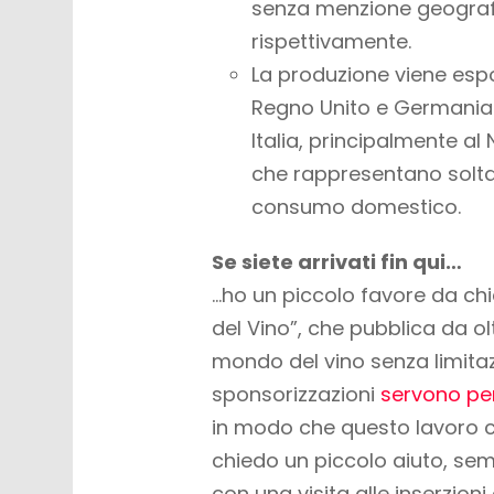
senza menzione geografi
rispettivamente.
La produzione viene espor
Regno Unito e Germania)
Italia, principalmente a
che rappresentano soltant
consumo domestico.
Se siete arrivati fin qui…
…ho un piccolo favore da ch
del Vino”, che pubblica da olt
mondo del vino
senza limit
sponsorizzazioni
servono per
in modo che questo lavoro
c
chiedo un piccolo aiuto, s
con una visita alle inserzioni