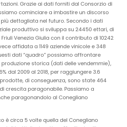
tazioni. Grazie ai dati forniti dal Consorzio di
ssiamo cominciare a imbastire un discorso
più dettagliata nel futuro. Secondo i dati
nziale produttivo si sviluppa su 24450 ettari, di
Friuli Venezia Giulia con il contributo di 10242
nvece affidata a 1149 aziende vinicole e 348
esti dati “quadro” possiamo affrontare
 produzione storica (dati delle vendemmie),
16% dal 2009 al 2018, per raggiungere 3.6
glie prodotte, di conseguenza, sono state 464
o di crescita paragonabile. Passiamo a
anche paragonandolo al Conegliano
o è circa 5 volte quella del Conegliano