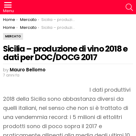
S
Menu
You are here:
Home
Mercato
Sicilia – produzione di vino 2018 e dati per DOC/DOCG 2017
You are here:
Home
Mercato
Sicilia – produzione di vino 2018 e dati per DOC/DOCG 2017
MERCATO
Sicilia – produzione di vino 2018 e
dati per DOC/DOCG 2017
by
Mauro Bellomo
7 anni fa
I dati produttivi
2018 della Sicilia sono abbastanza diversi da
quelli italiani, nel senso che non si è trattato di
una vendemmia record: i 5 milioni di ettolitri
prodotti sono di poco sopra il 2017 e
praticamente allineati alla media degli ultimi 10