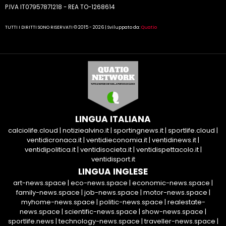
P.IVA IT07957871218 - REA TO-1268614
TUTTI I DIRITTI SONO RISERVATI © 2015 - 2026 | Sviluppato da:
Quatio
LINGUA ITALIANA
calciolife.cloud
|
notiziealvino.it
|
sportingnews.it
|
sportlife.cloud
|
ventidicronaca.it
|
ventidieconomia.it
|
ventidinews.it
|
ventidipolitica.it
|
ventidisocieta.it
|
ventidispettacolo.it
|
ventidisport.it
LINGUA INGLESE
art-news.space
|
eco-news.space
|
economic-news.space
|
family-news.space
|
job-news.space
|
motor-news.space
|
myhome-news.space
|
politic-news.space
|
realestate-
news.space
|
scientific-news.space
|
show-news.space
|
sportlife.news
|
technology-news.space
|
traveller-news.space
|