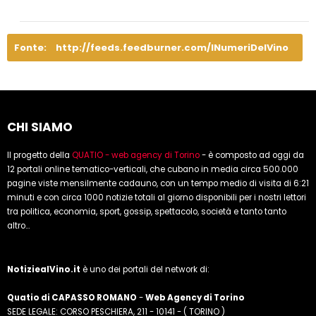
Fonte:
http://feeds.feedburner.com/INumeriDelVino
CHI SIAMO
Il progetto della
QUATIO - web agency di Torino
- è composto ad oggi da
12 portali online tematico-verticali, che cubano in media circa 500.000
pagine viste mensilmente cadauno, con un tempo medio di visita di 6:21
minuti e con circa 1000 notizie totali al giorno disponibili per i nostri lettori
tra politica, economia, sport, gossip, spettacolo, società e tanto tanto
altro...
NotiziealVino.it
è uno dei portali del network di:
Quatio di CAPASSO ROMANO
-
Web Agency di Torino
SEDE LEGALE: CORSO PESCHIERA, 211 - 10141 - ( TORINO )