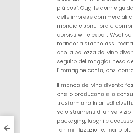
più così. Oggi le donne guida
delle imprese commerciali al d
mondiale sono loro a comprar
corsisti wine expert Wset son
mandorla stanno assumendo 
che la bellezza del vino div
seguito del maggior peso del 
l’immagine conta, anzi conta
Il mondo del vino diventa fash
che lo producono e lo consum
trasformano in arredi civettu
solo strumenti di un servizio 
packaging, luoghi e accessori
da
femminilizzazione: meno blu, n