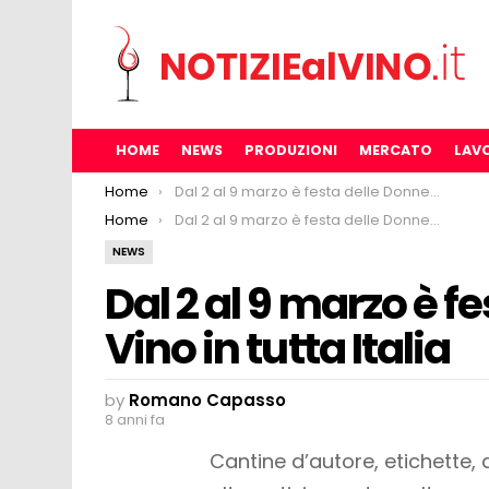
HOME
NEWS
PRODUZIONI
MERCATO
LAV
You are here:
Home
Dal 2 al 9 marzo è festa delle Donne del Vino in tutta Italia
You are here:
Home
Dal 2 al 9 marzo è festa delle Donne del Vino in tutta Italia
NEWS
Dal 2 al 9 marzo è f
Vino in tutta Italia
by
Romano Capasso
8 anni fa
Cantine d’autore, etichette,