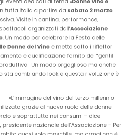
gli eventi dedicati al tema «
Donne vino e
n tutta Italia a partire da
sabato 2 marzo
ssiva. Visite in cantina, performance,
pettacoli organizzati dall’
Associazione
o
. Un modo per celebrare la Festa delle
lle Donne del Vino
e mette sotto i riflettori
vamento e qualificazione fornito del “gentil
 produttivo. Un modo orgoglioso ma anche
ino sta cambiando look e questa rivoluzione è
«L’immagine del vino del terzo millennio
izzata grazie al nuovo ruolo delle donne
rcio e soprattutto nei consumi – dice
, presidente nazionale dell’Associazione – Per
n ambito quasi solo maschile, ma ormai non è