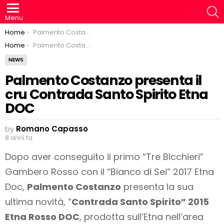
S
Menu
You are here:
Home
Palmento Costanzo presenta il cru Contrada Santo Spirito Etna DOC
You are here:
Home
Palmento Costanzo presenta il cru Contrada Santo Spirito Etna DOC
NEWS
Palmento Costanzo presenta il
cru Contrada Santo Spirito Etna
DOC
by
Romano Capasso
8 anni fa
Dopo aver conseguito il primo “Tre Bicchieri”
Gambero Rosso con il “Bianco di Sei” 2017 Etna
Doc,
Palmento Costanzo
presenta la sua
ultima novità, “
Contrada Santo Spirito” 2015
Etna Rosso DOC
, prodotta sull’Etna nell’area