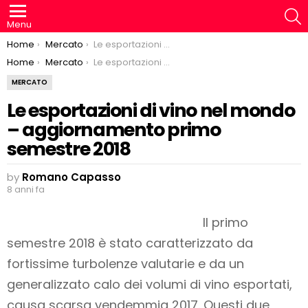
S
Menu
You are here:
Home
Mercato
Le esportazioni di vino nel mondo – aggiornamento primo semestre 2018
You are here:
Home
Mercato
Le esportazioni di vino nel mondo – aggiornamento primo semestre 2018
MERCATO
Le esportazioni di vino nel mondo
– aggiornamento primo
semestre 2018
by
Romano Capasso
8 anni fa
Il primo
semestre 2018 è stato caratterizzato da
fortissime turbolenze valutarie e da un
generalizzato calo dei volumi di vino esportati,
causa scarsa vendemmia 2017. Questi due