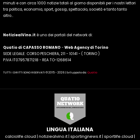
minuti e con circa 1000 notizie totali al giorno disponibili per i nostri lettori
tra politica, economia, sport, gossip, spettacolo, società e tanto tanto
altro...
NotiziealVino.it
è uno dei portali del network di:
Quatio di CAPASSO ROMANO
-
Web Agency di Torino
SEDE LEGALE: CORSO PESCHIERA, 211 - 10141 - ( TORINO )
P.IVA IT07957871218 - REA TO-1268614
TUTTI I DIRITTI SONO RISERVATI © 2015 - 2026 | Sviluppato da:
Quatio
LINGUA ITALIANA
calciolife.cloud
|
notiziealvino.it
|
sportingnews.it
|
sportlife.cloud
|