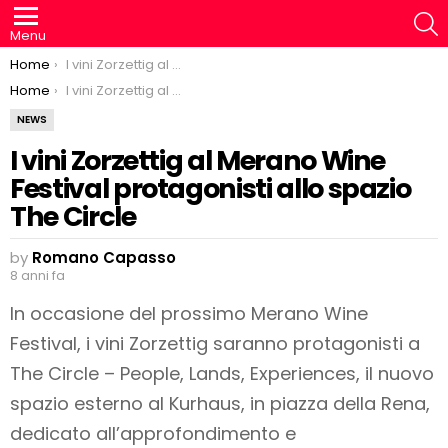
S
Menu
You are here:
Home
I vini Zorzettig al Merano Wine Festival protagonisti allo spazio The Circle
You are here:
Home
I vini Zorzettig al Merano Wine Festival protagonisti allo spazio The Circle
NEWS
I vini Zorzettig al Merano Wine
Festival protagonisti allo spazio
The Circle
by
Romano Capasso
8 anni fa
In occasione del prossimo Merano Wine
Festival, i vini Zorzettig saranno protagonisti a
The Circle – People, Lands, Experiences, il nuovo
spazio esterno al Kurhaus, in piazza della Rena,
dedicato all’approfondimento e