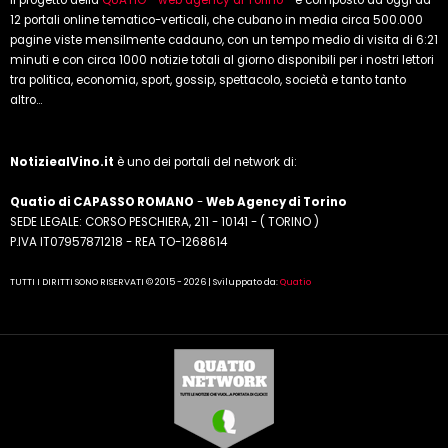
Il progetto della
QUATIO - web agency di Torino
- è composto ad oggi da
12 portali online tematico-verticali, che cubano in media circa 500.000
pagine viste mensilmente cadauno, con un tempo medio di visita di 6:21
minuti e con circa 1000 notizie totali al giorno disponibili per i nostri lettori
tra politica, economia, sport, gossip, spettacolo, società e tanto tanto
altro...
NotiziealVino.it
è uno dei portali del network di:
Quatio di CAPASSO ROMANO
-
Web Agency di Torino
SEDE LEGALE: CORSO PESCHIERA, 211 - 10141 - ( TORINO )
P.IVA IT07957871218 - REA TO-1268614
TUTTI I DIRITTI SONO RISERVATI © 2015 - 2026 | Sviluppato da:
Quatio