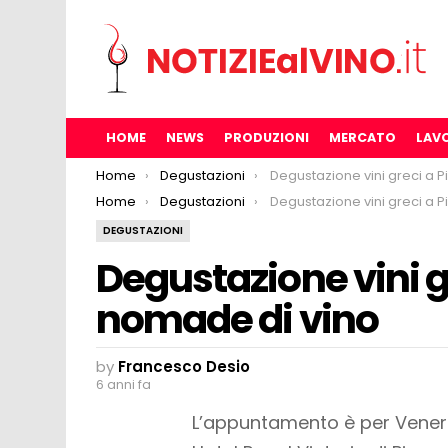
HOME
NEWS
PRODUZIONI
MERCATO
LAV
You are here:
Home
Degustazioni
Degustazione vini greci a Pisa con il n
You are here:
Home
Degustazioni
Degustazione vini greci a Pisa con il n
DEGUSTAZIONI
Degustazione vini gr
nomade di vino
by
Francesco Desio
6 anni fa
L’appuntamento è per Venerdì