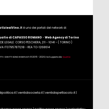
otiziealVino.it
è uno dei portali del network di:
uatio di CAPASSO ROMANO
-
Web Agency di Torino
DE LEGALE: CORSO PESCHIERA, 211 - 10141 - ( TORINO )
.IVA IT07957871218 - REA TO-1268614
TTI I DIRITTI SONO RISERVATI © 2015 - 2026 | Sviluppato da:
Quatio
ipolitica.it
|
ventidisocieta.it
|
ventidispettacolo.it
|
yhome-news.space
|
politic-news.space
|
realestate-