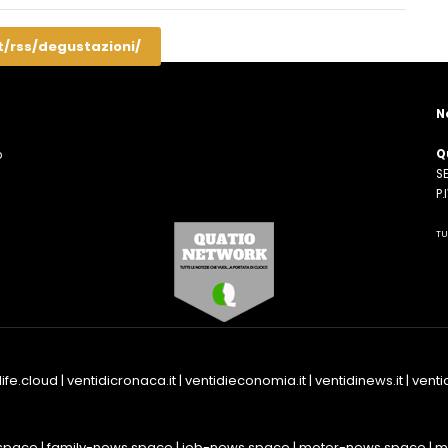
t/rss/degustazioni/
N
Q
o
SE
n
P
TU
life.cloud
|
ventidicronaca.it
|
ventidieconomia.it
|
ventidinews.it
|
ventid
space
|
family-news.space
|
job-news.space
|
motor-news.space
|
m