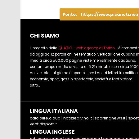
Fonte:
https://www.pisanotizie.i
CHI SIAMO
Il progetto della
QUATIO - web agency di Torino
- è compost
ad oggi da 12 portali online tematico-verticali, che cubano i
media circa 500.000 pagine viste mensilmente cadauno,
con un tempo medio di visita di 6:21 minuti e con circa 1000
notizie totali al giorno disponibili per i nostri lettori tra politica,
economia, sport, gossip, spettacolo, società e tanto tanto
altro...
LINGUA ITALIANA
calciolife.cloud
|
notiziealvino.it
|
sportingnews.it
|
sport
ventidisport.it
LINGUA INGLESE
art-news.space
|
eco-news.space
|
economic-news.