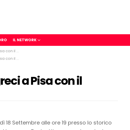
ORO
IL NETWORK
omade di vino
omade di vino
eci a Pisa con il
 18 Settembre alle ore 19 presso lo storico