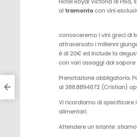
Hotel Royal Victoria di Pisa,
al
tramonto
con vini esclusiv
conosceremo i vini greci di 
attraversato i millenni giunge
è di 20€ ed include la degus
con vari assaggi dal sapore
Prenotazione obbligatoria. Pos
m di
al 388.8894672 (Cristian) o
Vi ricordiamo di specificare 
alimentari.
Attendere un istante: stiam