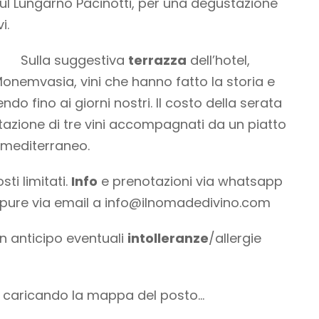
 sul Lungarno Pacinotti, per una degustazione
i.
Sulla suggestiva
terrazza
dell’hotel,
Monemvasia, vini che hanno fatto la storia e
ndo fino ai giorni nostri. Il costo della serata
tazione di tre vini accompagnati da un piatto
 mediterraneo.
ti limitati.
Info
e prenotazioni via whatsapp
ppure via email a
info@ilnomadedivino.com
in anticipo eventuali
intolleranze
/allergie
o caricando la mappa del posto…