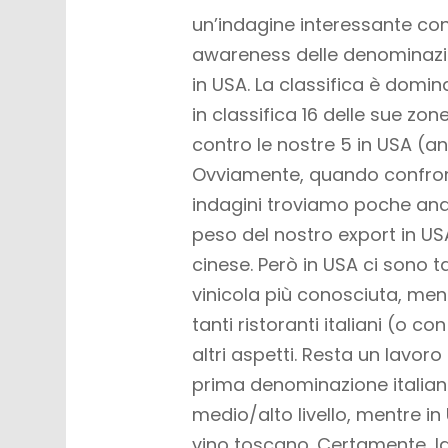
un’indagine interessante con
awareness delle denominazion
in USA. La classifica è domi
in classifica 16 delle sue zon
contro le nostre 5 in USA (an
Ovviamente, quando confront
indagini troviamo poche anal
peso del nostro export in USA
cinese. Però in USA ci sono t
vinicola più conosciuta, men
tanti ristoranti italiani (o co
altri aspetti. Resta un lavor
prima denominazione italiana 
medio/alto livello, mentre in 
vino toscano. Certamente, l