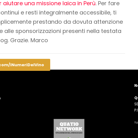
 aiutare una missione laica in Perù
. Per fare
ontinui e resti integralmente accessibile
, ti
emplicemente prestando da dovuta attenzione
 e alle sponsorizzazioni presenti nella testata
blog. Grazie. Marco
.com/INumeriDelVino
N
Q
o
SE
n
P
TU