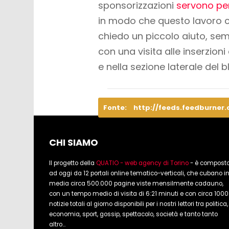
sponsorizzazioni
servono per
in modo che questo lavoro
c
chiedo un piccolo aiuto, s
con una visita alle inserzioni
e nella sezione laterale del 
Fonte:
http://feeds.feedburner
CHI SIAMO
Il progetto della
QUATIO - web agency di Torino
- è compost
ad oggi da 12 portali online tematico-verticali, che cubano i
media circa 500.000 pagine viste mensilmente cadauno,
con un tempo medio di visita di 6:21 minuti e con circa 1000
notizie totali al giorno disponibili per i nostri lettori tra politica,
economia, sport, gossip, spettacolo, società e tanto tanto
altro...