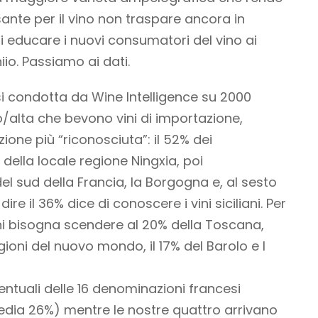
ssante per il vino non traspare ancora in
 di educare i nuovi consumatori del vino ai
niio. Passiamo ai dati.
i condotta da Wine Intelligence su 2000
o/alta che bevono vini di importazione,
one più “riconosciuta”: il 52% dei
 della locale regione Ningxia, poi
el sud della Francia, la Borgogna e, al sesto
e il 36% dice di conoscere i vini siciliani. Per
liani bisogna scendere al 20% della Toscana,
ioni del nuovo mondo, il 17% del Barolo e l
tuali delle 16 denominazioni francesi
dia 26%) mentre le nostre quattro arrivano