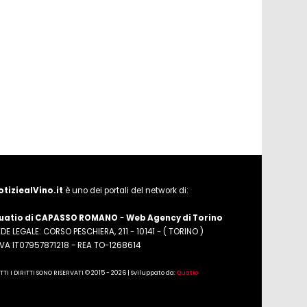
otiziealVino.it
è uno dei portali del network di:
uatio di CAPASSO ROMANO
-
Web Agency di Torino
DE LEGALE: CORSO PESCHIERA, 211 - 10141 - ( TORINO )
.IVA IT07957871218 - REA TO-1268614
TTI I DIRITTI SONO RISERVATI © 2015 - 2026 | Sviluppato da:
Quatio