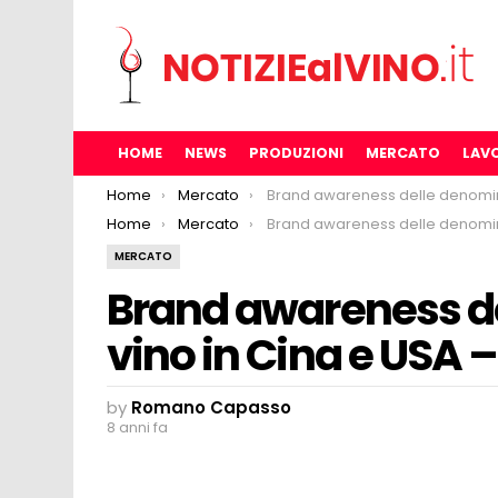
HOME
NEWS
PRODUZIONI
MERCATO
LAV
You are here:
Home
Mercato
Brand awareness delle denominazioni del vino in Cina e USA – dati Wine Int
You are here:
Home
Mercato
Brand awareness delle denominazioni del vino in Cina e USA – dati Wine Int
MERCATO
Brand awareness de
vino in Cina e USA –
by
Romano Capasso
8 anni fa