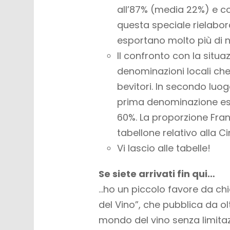
all’87% (media 22%) e co
questa speciale rielabor
esportano molto più di n
Il confronto con la situ
denominazioni locali ch
bevitori. In secondo luo
prima denominazione est
60%. La proporzione Francia
tabellone relativo alla Ci
Vi lascio alle tabelle!
Se siete arrivati fin qui…
…ho un piccolo favore da ch
del Vino”, che pubblica da olt
mondo del vino
senza limit