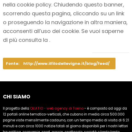
nella cookie policy. Chiudendo questo banner,
scorrendo questa pagina, cliccando su un link
o proseguendo la navigazione in altra maniera,
acconsenti all’uso dei cookie. Se vuoi saperne
di più consulta la .
Fonte:
http://www.ilfilodellevigne.it/blog/feed/
CHI SIAMO
Il progetto della
QUATIO - web agency di Torino
- è composto ad oggi da
12 portali online tematico-verticali, che cubano in media circa 500.000
pagine viste mensilmente cadauno, con un tempo medio di visita di 6:21
minuti e con circa 1000 notizie totali al giorno disponibili per i nostri lettori