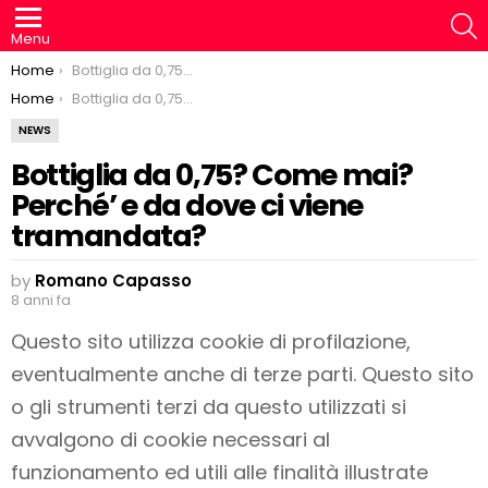
S
Menu
You are here:
Home
Bottiglia da 0,75? Come mai? Perché’ e da dove ci viene tramandata?
You are here:
Home
Bottiglia da 0,75? Come mai? Perché’ e da dove ci viene tramandata?
NEWS
Bottiglia da 0,75? Come mai?
Perché’ e da dove ci viene
tramandata?
by
Romano Capasso
8 anni fa
Questo sito utilizza cookie di profilazione,
eventualmente anche di terze parti. Questo sito
o gli strumenti terzi da questo utilizzati si
avvalgono di cookie necessari al
funzionamento ed utili alle finalità illustrate