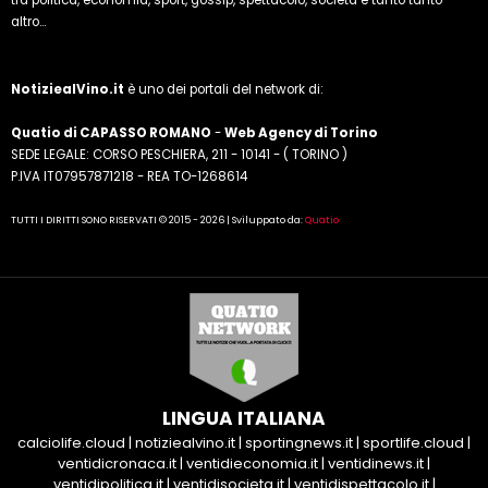
tra politica, economia, sport, gossip, spettacolo, società e tanto tanto
altro...
NotiziealVino.it
è uno dei portali del network di:
Quatio di CAPASSO ROMANO
-
Web Agency di Torino
SEDE LEGALE: CORSO PESCHIERA, 211 - 10141 - ( TORINO )
P.IVA IT07957871218 - REA TO-1268614
TUTTI I DIRITTI SONO RISERVATI © 2015 - 2026 | Sviluppato da:
Quatio
LINGUA ITALIANA
calciolife.cloud
|
notiziealvino.it
|
sportingnews.it
|
sportlife.cloud
|
ventidicronaca.it
|
ventidieconomia.it
|
ventidinews.it
|
ventidipolitica.it
|
ventidisocieta.it
|
ventidispettacolo.it
|