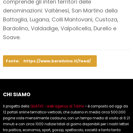
comprende gli interi territori delle
denominazioni: Valtènesi, San Martino della
Battaglia, Lugana, Colli Mantovani, Custoza,
Bardolino, Valdadige, Valpolicella, Durello e
Soave.
Fonte:
https://www.bereilvino.it/feed/
CHI SIAMO
Il progetto della
QUATIO - web agency di Torino
- è composto ad oggi da
12 portali online tematico-verticali, che cubano in media circa 500.000
pagine viste mensilmente cadauno, con un tempo medio di visita di 6:21
minuti e con circa 1000 notizie totali al giorno disponibili per i nostri lettori
tra politica, economia, sport, gossip, spettacolo, società e tanto tanto