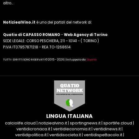
altro...
NotiziealVino.it
è uno dei portali del network di:
Quatio di CAPASSO ROMANO
-
Web Agency di Torino
SEDE LEGALE: CORSO PESCHIERA, 211 - 10141 - ( TORINO )
P.IVA IT07957871218 - REA TO-1268614
TUTTI I DIRITTI SONO RISERVATI © 2015 - 2026 | Sviluppato da:
Quatio
LINGUA ITALIANA
calciolife.cloud
|
notiziealvino.it
|
sportingnews.it
|
sportlife.cloud
|
ventidicronaca.it
|
ventidieconomia.it
|
ventidinews.it
|
ventidipolitica.it
|
ventidisocieta.it
|
ventidispettacolo.it
|