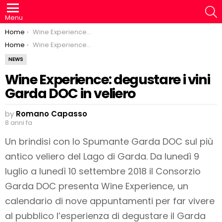
S
Menu
You are here:
Home
Wine Experience: degustare i vini Garda DOC in veliero
You are here:
Home
Wine Experience: degustare i vini Garda DOC in veliero
NEWS
Wine Experience: degustare i vini
Garda DOC in veliero
by
Romano Capasso
8 anni fa
Un brindisi con lo Spumante Garda DOC sul più
antico veliero del Lago di Garda. Da lunedì 9
luglio a lunedì 10 settembre 2018 il Consorzio
Garda DOC presenta Wine Experience, un
calendario di nove appuntamenti per far vivere
al pubblico l’esperienza di degustare il Garda