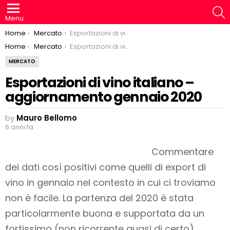
S
Menu
You are here:
Home
Mercato
Esportazioni di vino italiano – aggiornamento gennaio 2020
You are here:
Home
Mercato
Esportazioni di vino italiano – aggiornamento gennaio 2020
MERCATO
Esportazioni di vino italiano –
aggiornamento gennaio 2020
by
Mauro Bellomo
6 anni fa
Commentare
dei dati così positivi come quelli di export di
vino in gennaio nel contesto in cui ci troviamo
non è facile. La partenza del 2020 è stata
particolarmente buona e supportata da un
fortissimo (non ricorrente quasi di certo)