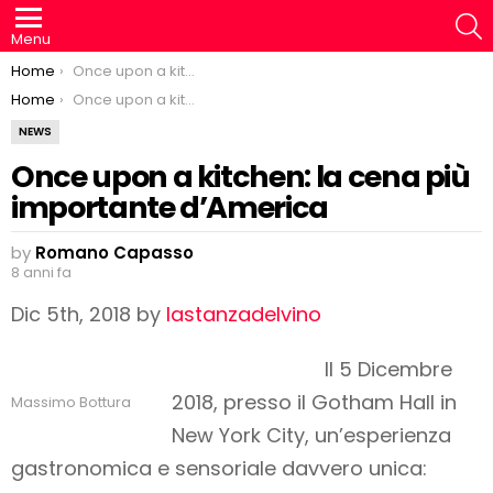
S
Menu
You are here:
Home
Once upon a kitchen: la cena più importante d’America
You are here:
Home
Once upon a kitchen: la cena più importante d’America
NEWS
Once upon a kitchen: la cena più
importante d’America
by
Romano Capasso
8 anni fa
Dic 5th, 2018 by
lastanzadelvino
Il 5 Dicembre
2018, presso il Gotham Hall in
Massimo Bottura
New York City, un’esperienza
gastronomica e sensoriale davvero unica: