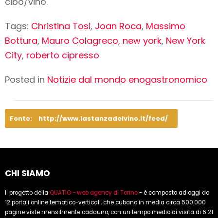
cibo/vino.
Tags:
Christina Tosi
,
Joan Roca
,
Massimo
Bottura
,
Mauro Colagreco
,
new york
,
New York
City
,
roberto cipresso
Posted in
Notizie dal mondo enogastronomico
Fonte:
http://www.lastanzadelvino.it/feed/
CHI SIAMO
Il progetto della
QUATIO - web agency di Torino
- è composto ad oggi da
12 portali online tematico-verticali, che cubano in media circa 500.000
pagine viste mensilmente cadauno, con un tempo medio di visita di 6:21