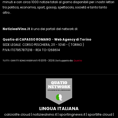
minuti e con circa 1000 notizie totali al giorno disponibili per i nostri lettori
tra politica, economia, sport, gossip, spettacolo, società e tanto tanto
altro...
NotiziealVino.it
è uno dei portali del network di:
Quatio di CAPASSO ROMANO
-
Web Agency di Torino
SEDE LEGALE: CORSO PESCHIERA, 211 - 10141 - ( TORINO )
P.IVA IT07957871218 - REA TO-1268614
TUTTI I DIRITTI SONO RISERVATI © 2015 - 2026 | Sviluppato da:
Quatio
LINGUA ITALIANA
calciolife.cloud
|
notiziealvino.it
|
sportingnews.it
|
sportlife.cloud
|