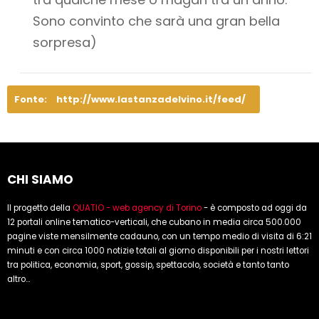
Sono convinto che sarà una gran bella
sorpresa)
Fonte:
http://www.lastanzadelvino.it/feed/
CHI SIAMO
Il progetto della
QUATIO - web agency di Torino
- è composto ad oggi da
12 portali online tematico-verticali, che cubano in media circa 500.000
pagine viste mensilmente cadauno, con un tempo medio di visita di 6:21
minuti e con circa 1000 notizie totali al giorno disponibili per i nostri lettori
tra politica, economia, sport, gossip, spettacolo, società e tanto tanto
altro...