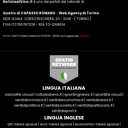
NotiziealVino.it
è uno dei portali del network di:
Quatio di CAPASSO ROMANO
-
Web Agency di Torino
SEDE LEGALE: CORSO PESCHIERA, 211 - 10141 - ( TORINO )
P.IVA IT07957871218 - REA TO-1268614
TUTTI I DIRITTI SONO RISERVATI © 2015 - 2026 | Sviluppato da:
Quatio
LINGUA ITALIANA
calciolife.cloud
|
notiziealvino.it
|
sportingnews.it
|
sportlife.cloud
|
ventidicronaca.it
|
ventidieconomia.it
|
ventidinews.it
|
ventidipolitica.it
|
ventidisocieta.it
|
ventidispettacolo.it
|
ventidisport.it
LINGUA INGLESE
art-news.space
|
eco-news.space
|
economic-news.space
|