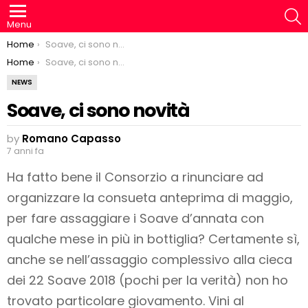
S
Menu
You are here:
Home
Soave, ci sono novità
You are here:
Home
Soave, ci sono novità
NEWS
Soave, ci sono novità
by
Romano Capasso
7 anni fa
Ha fatto bene il Consorzio a rinunciare ad
organizzare la consueta anteprima di maggio,
per fare assaggiare i Soave d’annata con
qualche mese in più in bottiglia? Certamente sì,
anche se nell’assaggio complessivo alla cieca
dei 22 Soave 2018 (pochi per la verità) non ho
trovato particolare giovamento. Vini al